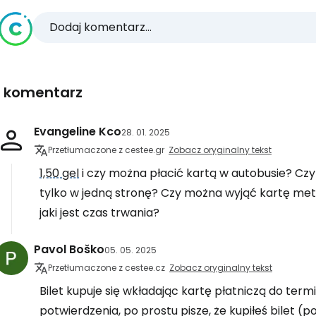
Dodaj komentarz...
1 komentarz
Evangeline Kco
28. 01. 2025
Przetłumaczone z cestee.gr
Zobacz oryginalny tekst
1,50 gel
i czy można płacić kartą w autobusie? Czy 
tylko w jedną stronę? Czy można wyjąć kartę metr
jaki jest czas trwania?
Pavol Boško
05. 05. 2025
Przetłumaczone z cestee.cz
Zobacz oryginalny tekst
Bilet kupuje się wkładając kartę płatniczą do ter
potwierdzenia, po prostu pisze, że kupiłeś bilet (p