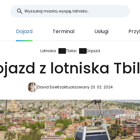
Dojazd
Terminal
Usługi
Przyl
Lotniska
Tbilisi
Dojazd
jazd z lotniska Tbil
David Eiselt
zaktualizowany 23. 02. 2024