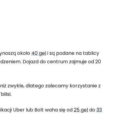
 wynoszą około
40 gel
i są podane na tablicy
zedzeniem. Dojazd do centrum zajmuje od 20
ż zwykle, dlatego zalecamy korzystanie z
ilisi.
acji Uber lub Bolt waha się od
25 gel
do
33