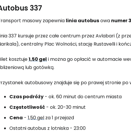
Autobus 337
Transport masowy zapewnia
linia autobus
owa
numer 
inia 337 kursuje przez całe centrum przez Avlabari (z prz
arikala), centralny Plac Wolności, stację Rustavelli i k
ilet kosztuje
1,50 gel
i można go opłacić w automacie wew
zbliżeniową lub gotówką.
rzystanek autobusowy znajduje się po prawej stronie po w
Czas podróży
- ok. 60 minut do centrum miasta
Częstotliwość
- ok. 20-30 minut
Cena
-
1,50 gel
za 1 przejazd
Zaloguj się
Ostatni autobus z lotniska - 23:00