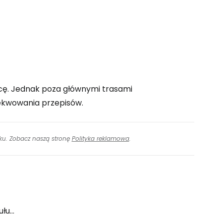
icę. Jednak poza głównymi trasami
zekwowania przepisów.
inku. Zobacz naszą stronę
Polityka reklamowa
.
u...