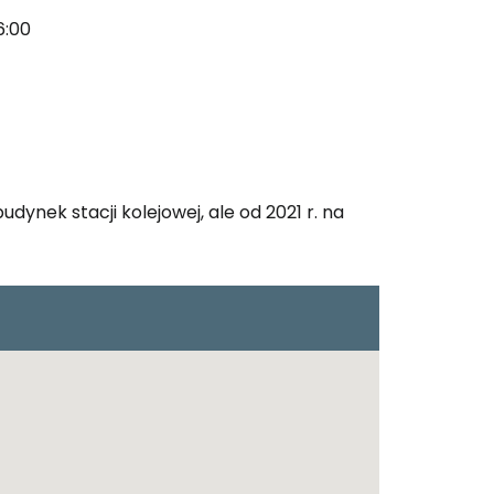
6:00
ej
ontynuuj z Google
dynek stacji kolejowej, ale od 2021 r. na
ynuuj z Facebookiem
ynuuj z e-mailem