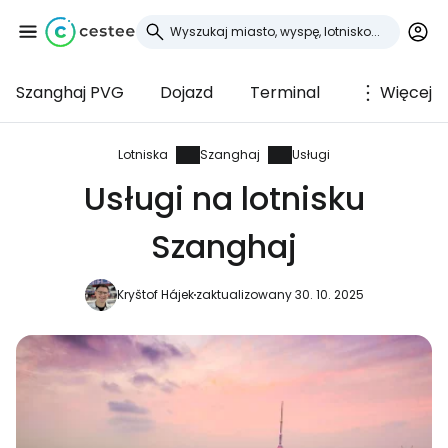
Szanghaj PVG
Dojazd
Terminal
Więcej
Zaloguj się do
Cestee
Lotniska
Szanghaj
Usługi
Usługi na lotnisku
... światowej społeczności podróżniczej
Szanghaj
Kontynuuj z Google
Kryštof Hájek
zaktualizowany 30. 10. 2025
Kontynuuj z Facebookiem
Kontynuuj z e-mailem