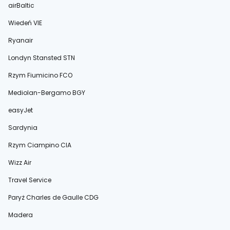
airBaltic
Wiedeń VIE
Ryanair
Londyn Stansted STN
Rzym Fiumicino FCO
Mediolan-Bergamo BGY
easyJet
Sardynia
Rzym Ciampino CIA
Wizz Air
Travel Service
Paryż Charles de Gaulle CDG
Madera