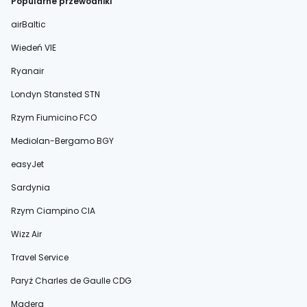
Popularne przewodniki
airBaltic
Wiedeń VIE
Ryanair
Londyn Stansted STN
Rzym Fiumicino FCO
Mediolan-Bergamo BGY
easyJet
Sardynia
Rzym Ciampino CIA
Wizz Air
Travel Service
Paryż Charles de Gaulle CDG
Madera