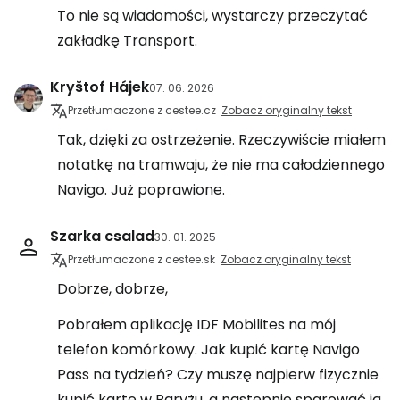
To nie są wiadomości, wystarczy przeczytać
zakładkę Transport.
Kryštof Hájek
07. 06. 2026
Przetłumaczone z cestee.cz
Zobacz oryginalny tekst
Tak, dzięki za ostrzeżenie. Rzeczywiście miałem
notatkę na tramwaju, że nie ma całodziennego
Navigo. Już poprawione.
Szarka csalad
30. 01. 2025
Przetłumaczone z cestee.sk
Zobacz oryginalny tekst
Dobrze, dobrze,
Pobrałem aplikację IDF Mobilites na mój
telefon komórkowy. Jak kupić kartę Navigo
Pass na tydzień? Czy muszę najpierw fizycznie
kupić kartę w Paryżu, a następnie sparować ją