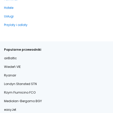
Hotele
Usługi
Przyloty i odloty
Popularne przewodniki
airBaltic
Wiedeń VIE
Ryanair
Londyn Stansted STN
Rzym Fiumicino FCO
Mediolan-Bergamo BGY
easyJet