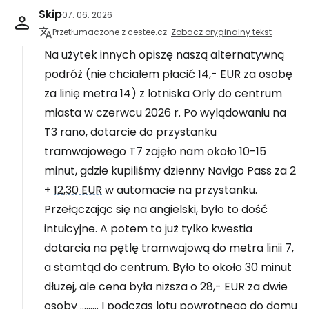
Skip
07. 06. 2026
Przetłumaczone z cestee.cz
Zobacz oryginalny tekst
Na użytek innych opiszę naszą alternatywną
podróż (nie chciałem płacić 14,- EUR za osobę
za linię metra 14) z lotniska Orly do centrum
miasta w czerwcu 2026 r. Po wylądowaniu na
T3 rano, dotarcie do przystanku
tramwajowego T7 zajęło nam około 10-15
minut, gdzie kupiliśmy dzienny Navigo Pass za 2
+
12,30 EUR
w automacie na przystanku.
Przełączając się na angielski, było to dość
intuicyjne. A potem to już tylko kwestia
dotarcia na pętlę tramwajową do metra linii 7,
a stamtąd do centrum. Było to około 30 minut
dłużej, ale cena była niższa o 28,- EUR za dwie
osoby ......... I podczas lotu powrotnego do domu