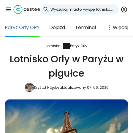
Paryż Orly ORY
Dojazd
Terminal
Więcej
Zaloguj się do
Cestee
Lotniska
Paryż Orly
Lotnisko Orly w Paryżu w
... światowej społeczności podróżniczej
pigułce
Kontynuuj z Google
Kryštof Hájek
zaktualizowany 07. 06. 2026
Kontynuuj z Facebookiem
Kontynuuj z e-mailem