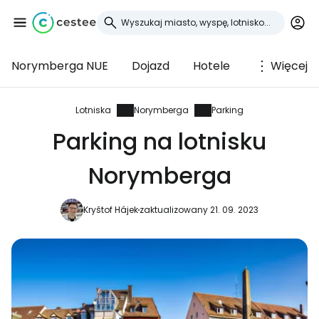
Norymberga NUE
Dojazd
Hotele
Więcej
Zaloguj się do
Cestee
Lotniska
Norymberga
Parking
Parking na lotnisku
... światowej społeczności podróżniczej
Norymberga
Kontynuuj z Google
Kryštof Hájek
zaktualizowany 21. 09. 2023
Kontynuuj z Facebookiem
Kontynuuj z e-mailem