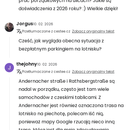
prac porządkowych na ulicach? Jakie są
doświadczenia z 2026 roku? :) Wielkie dzięki!
Jorgus
10. 02. 2026
Przetłumaczone z cestee.cz
Zobacz oryginalny tekst
Cześć, jak wygląda obecna sytuacja z
bezpłatnym parkingiem na lotnisku?
thejohny
10. 02. 2026
Przetłumaczone z cestee.cz
Zobacz oryginalny tekst
Andernacher straße i Rathsbergstraße są
nadal w porządku, często jest tam wiele
samochodów z czeskimi tablicami. Z
Andernacher jest również oznaczona trasa na
lotnisko na piechotę, polecam iść nią,
ponieważ mapy Google rzucają nieco inną
trasę, która jest dla mnie zdecydowanie