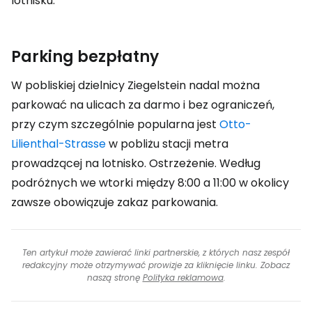
lotnisku.
Parking bezpłatny
W pobliskiej dzielnicy Ziegelstein nadal można
parkować na ulicach za darmo i bez ograniczeń,
przy czym szczególnie popularna jest
Otto-
Lilienthal-Strasse
w pobliżu stacji metra
prowadzącej na lotnisko. Ostrzeżenie. Według
podróżnych we wtorki między 8:00 a 11:00 w okolicy
zawsze obowiązuje zakaz parkowania.
Ten artykuł może zawierać linki partnerskie, z których nasz zespół
redakcyjny może otrzymywać prowizje za kliknięcie linku. Zobacz
naszą stronę
Polityka reklamowa
.