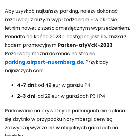
Aby uzyskać najtańszy parking, należy dokonać
rezerwacji z dużym wyprzedzeniem - w okresie
letnim nawet z sześciomiesięcznym wyprzedzeniem.
Ponadto do końca 2023 r. dostępna jest 5% zniżka z
kodem promocyjnym
Parken-afyVcK-2023
.
Rezerwacji można dokonać na stronie
parking.airport-nuernberg.de
. Przykłady
najniższych cen:
4-7
dni
: od
49 eur
w garażu P4
2-3
dni
: od
29 eur
w garażach P3 i P4
Parkowanie na prywatnych parkingach nie opłaca
się zbytnio w przypadku Norymbergi, ceny są
zazwyczaj wyższe niż w oficjalnych garażach na