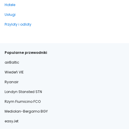
Hotele
Usługi
Przyloty i odloty
Popularne przewodniki
airBaltic
Wiedeń VIE
Ryanair
Londyn Stansted STN
Rzym Fiumicino FCO
Mediolan-Bergamo BGY
easyJet