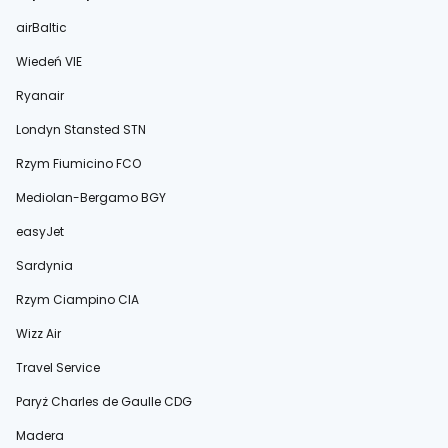
airBaltic
Wiedeń VIE
Ryanair
Londyn Stansted STN
Rzym Fiumicino FCO
Mediolan-Bergamo BGY
easyJet
Sardynia
Rzym Ciampino CIA
Wizz Air
Travel Service
Paryż Charles de Gaulle CDG
Madera