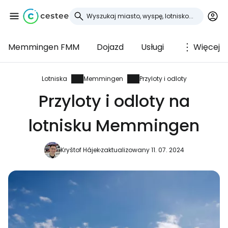
Memmingen FMM
Dojazd
Usługi
Więcej
Zaloguj się do
Cestee
Lotniska
Memmingen
Przyloty i odloty
Przyloty i odloty na
... światowej społeczności podróżniczej
lotnisku Memmingen
Kontynuuj z Google
Kryštof Hájek
zaktualizowany 11. 07. 2024
Kontynuuj z Facebookiem
Kontynuuj z e-mailem