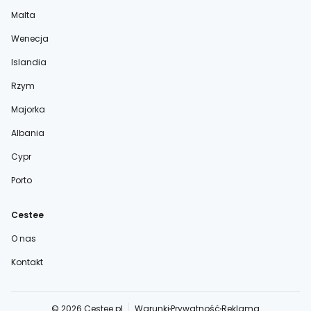
Malta
Wenecja
Islandia
Rzym
Majorka
Albania
Cypr
Porto
Cestee
O nas
Kontakt
© 2026 Cestee.pl
Warunki
Prywatność
Reklama