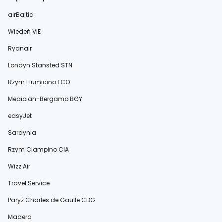
airBaltic
Wiedeń VIE
Ryanair
Londyn Stansted STN
Rzym Fiumicino FCO
Mediolan-Bergamo BGY
easyJet
Sardynia
Rzym Ciampino CIA
Wizz Air
Travel Service
Paryż Charles de Gaulle CDG
Madera