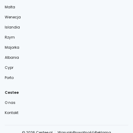
Malta
Wenecja
Islandia
Rzym
Majorka
Albania
Cypr
Porto
Cestee
O nas
Kontakt
© 2026 Cestee.pl
Warunki
Prywatność
Reklama