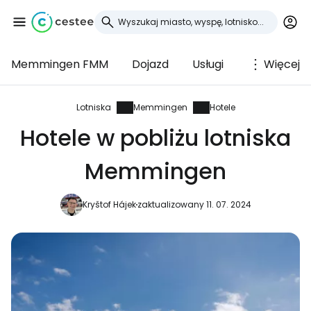
Memmingen FMM
Dojazd
Usługi
Więcej
Zaloguj się do
Cestee
Lotniska
Memmingen
Hotele
Hotele w pobliżu lotniska
... światowej społeczności podróżniczej
Memmingen
Kontynuuj z Google
Kryštof Hájek
zaktualizowany 11. 07. 2024
Kontynuuj z Facebookiem
Kontynuuj z e-mailem