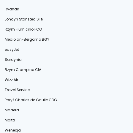
Ryanair
Londyn Stansted STN
Rzym Fiumicino FCO
Mediolan-Bergamo BGY
easyJet
Sardynia
Rzym Ciampino CIA
Wizz Air
Travel Service
Paryż Charles de Gaulle CDG
Madera
Malta
Wenecja