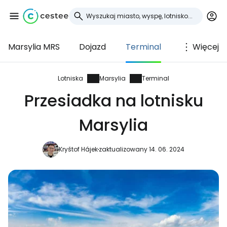
Marsylia MRS
Dojazd
Terminal
Więcej
Zaloguj się do
Cestee
Lotniska
Marsylia
Terminal
Przesiadka na lotnisku
... światowej społeczności podróżniczej
Marsylia
Kontynuuj z Google
Kryštof Hájek
zaktualizowany 14. 06. 2024
Kontynuuj z Facebookiem
Kontynuuj z e-mailem