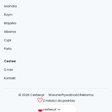
Islandia
Rzym
Majorka
Albania
Cypr
Porto
Cestee
O nas
Kontakt
© 2026 Cestee.pl
Warunki
Prywatność
Reklama
Z miłości do podróży
cestee.com
cestee.pl