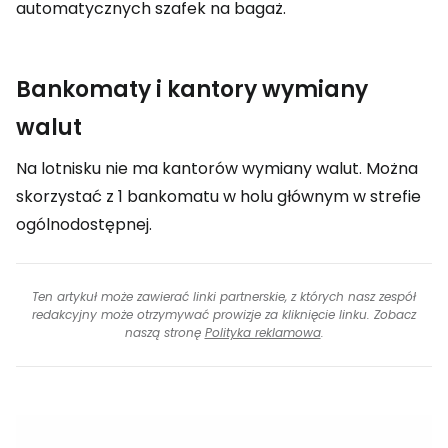
automatycznych szafek na bagaż.
Bankomaty i kantory wymiany
walut
Na lotnisku nie ma kantorów wymiany walut. Można
skorzystać z 1 bankomatu w holu głównym w strefie
ogólnodostępnej.
Ten artykuł może zawierać linki partnerskie, z których nasz zespół
redakcyjny może otrzymywać prowizje za kliknięcie linku. Zobacz
naszą stronę
Polityka reklamowa
.