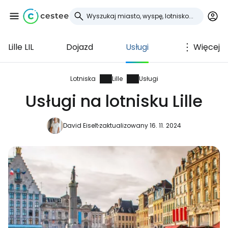
Lille LIL
Dojazd
Usługi
Więcej
Zaloguj się do
Cestee
Lotniska
Lille
Usługi
Usługi na lotnisku Lille
... światowej społeczności podróżniczej
David Eiselt
zaktualizowany 16. 11. 2024
Kontynuuj z Google
Kontynuuj z Facebookiem
Kontynuuj z e-mailem