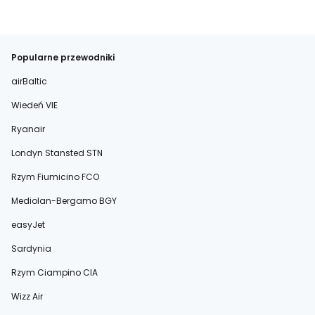
Popularne przewodniki
airBaltic
Wiedeń VIE
Ryanair
Londyn Stansted STN
Rzym Fiumicino FCO
Mediolan-Bergamo BGY
easyJet
Sardynia
Rzym Ciampino CIA
Wizz Air