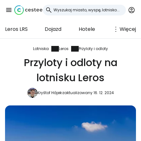
Leros LRS
Dojazd
Hotele
Więcej
Zaloguj się do
Cestee
Lotniska
Leros
Przyloty i odloty
Przyloty i odloty na
... światowej społeczności podróżniczej
lotnisku Leros
Kontynuuj z Google
Kryštof Hájek
zaktualizowany 16. 12. 2024
Kontynuuj z Facebookiem
Kontynuuj z e-mailem