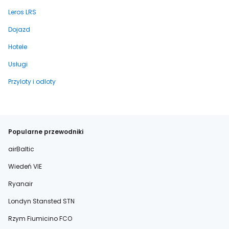
Leros LRS
Dojazd
Hotele
Usługi
Przyloty i odloty
Popularne przewodniki
airBaltic
Wiedeń VIE
Ryanair
Londyn Stansted STN
Rzym Fiumicino FCO