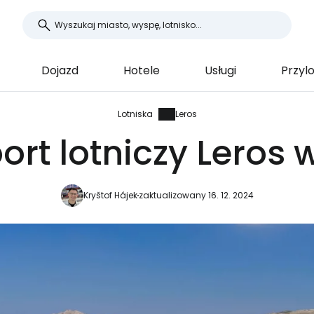
Dojazd
Hotele
Usługi
Przylo
Lotniska
Leros
port lotniczy Leros 
Kryštof Hájek
zaktualizowany 16. 12. 2024