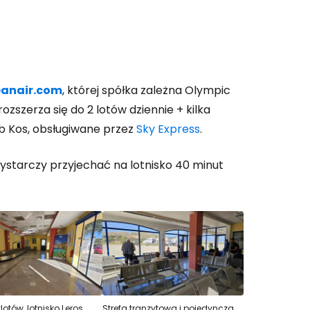
 do Cestee
anair.com
, której spółka zależna Olympic
rozszerza się do 2 lotów dziennie + kilka
ub Kos, obsługiwane przez
Sky Express
.
ej
ystarczy przyjechać na lotnisko 40 minut
ontynuuj z Google
ynuuj z Facebookiem
ynuuj z e-mailem
lotów, lotnisko Leros
Strefa tranzytowa i pojedyncza