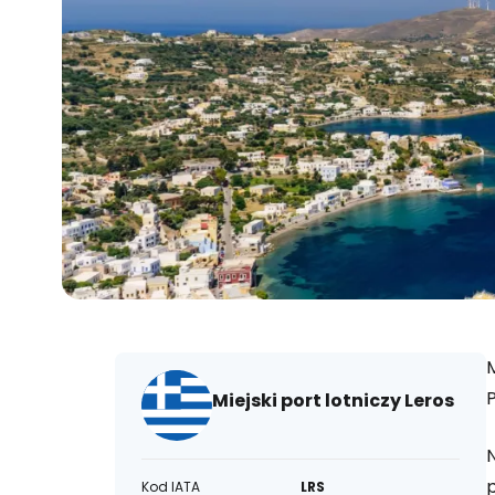
P
Miejski port lotniczy Leros
N
p
Kod IATA
LRS