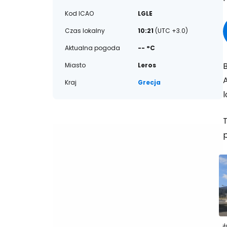
Kod ICAO
LGLE
Czas lokalny
10:21
(UTC +3.0)
Aktualna pogoda
-- °C
B
Miasto
Leros
A
Kraj
Grecja
Gł