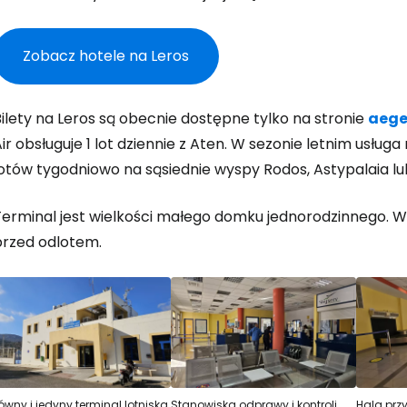
Zobacz hotele na Leros
Zaloguj się
ilety na Leros są obecnie dostępne tylko na stronie
aege
ir obsługuje 1 lot dziennie z Aten. W sezonie letnim usługa 
lotów tygodniowo na sąsiednie wyspy Rodos, Astypalaia l
... światowej społeczności podróżnicz
Terminal jest wielkości małego domku jednorodzinnego. W
K
przed odlotem.
Kont
Kont
ówny i jedyny terminal lotniska
Stanowiska odprawy i kontroli
Hala przy