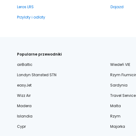
Leros LRS
Dojazd
Przyloty i odloty
Popularne przewodniki
airBaltic
Wiedeń VIE
Londyn Stansted STN
Rzym Fiumici
easyJet
Sardynia
Wizz Air
Travel Service
Madera
Malta
Islandia
Rzym
Cypr
Majorka