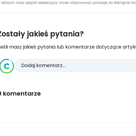
 z których nasz zespół redakcyjny może otrzymywać prowizje za kliknięcie l
Zostały jakieś pytania?
eśli masz jakieś pytania lub komentarze dotyczące artykuł
Dodaj komentarz...
0 komentarze