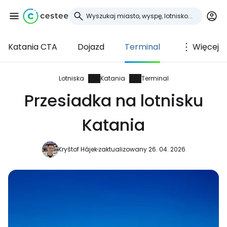
Katania CTA
Dojazd
Terminal
Więcej
Zaloguj się do
Cestee
Lotniska
Katania
Terminal
Przesiadka na lotnisku
... światowej społeczności podróżniczej
Katania
Kontynuuj z Google
Kryštof Hájek
zaktualizowany 26. 04. 2026
Kontynuuj z Facebookiem
Kontynuuj z e-mailem