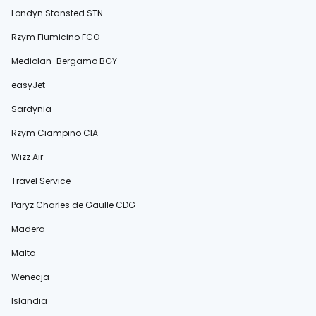
Londyn Stansted STN
Rzym Fiumicino FCO
Mediolan-Bergamo BGY
easyJet
Sardynia
Rzym Ciampino CIA
Wizz Air
Travel Service
Paryż Charles de Gaulle CDG
Madera
Malta
Wenecja
Islandia