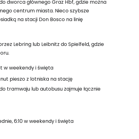
ek do dworca głównego Graz Hbf, gdzie można
rycznego centrum miasta. Nieco szybsze
iadką na stacji Don Bosco na linię
 do Cestee
rzez Lebring lub Leibnitz do Spielfeld, gdzie
ej
oru.
ontynuuj z Google
ut w weekendy i święta
inut pieszo z lotniska na stację
do tramwaju lub autobusu zajmuje łącznie
ynuuj z Facebookiem
ynuuj z e-mailem
ednie, 6:10 w weekendy i święta