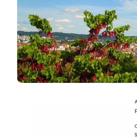
A
p
O