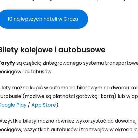
10 najlepszych hoteli w Grazu
Bilety kolejowe i autobusowe
Taryfy
są częścią zintegrowanego systemu transportowego 
pociągów i autobusów.
Bilety można kupić w automacie biletowym na dworcu kol
utobusie (możliwe są płatności gotówką i kartą) lub w ap
Google Play
/
App Store
).
Wszystkie bilety można również wykorzystać do dowolnej l
pociągów, wszystkich autobusów i tramwajów w okresie ic