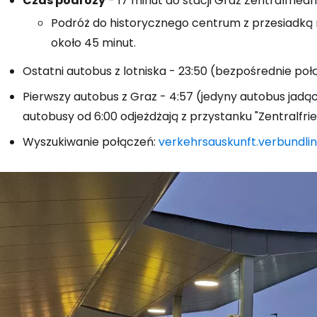
Czas podróży
- 17 minut do stacji Graz Zentralfried
Podróż do historycznego centrum z przesiadką 
około 45 minut.
Ostatni autobus z lotniska - 23:50 (bezpośrednie poł
Pierwszy autobus z Graz - 4:57 (jedyny autobus jadąc
autobusy od 6:00 odjeżdżają z przystanku "Zentralfrie
Wyszukiwanie połączeń:
verkehrsauskunft.verbundlin