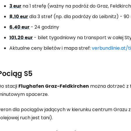
3 eur
na 1 strefę (ważny na podróż do Graz, Feldkirch
8,10 eur
dla 3 stref (np. dla podróży do Leibnitz) - 90
6,40 eur
- 24 godziny
101,20 eur
- bilet tygodniowy na transport w całej Styr
Aktualne ceny biletów i mapa stref:
verbundlinie.at/t
Pociąg S5
o stacji
Flughafen Graz-Feldkirchen
można dotrzeć z 
minutowym spacerze.
eron dla pociągów jadących w kierunku centrum Grazu znajd
olejowej ruch jest tani).