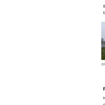
B
Ch
N