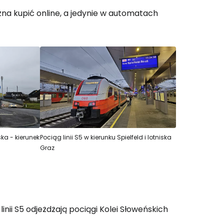
żna kupić online, a jedynie w automatach
ska - kierunek
Pociąg linii S5 w kierunku Spielfeld i lotniska
Graz
linii S5 odjeżdżają pociągi Kolei Słoweńskich