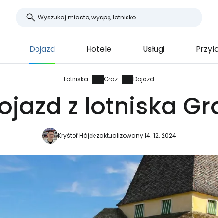
Dojazd
Hotele
Usługi
Przylo
Lotniska
Graz
Dojazd
ojazd z lotniska Gr
Kryštof Hájek
zaktualizowany 14. 12. 2024