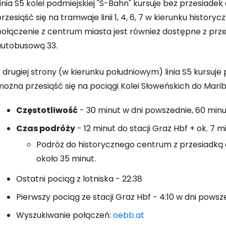
inia S5 kolei podmiejskiej "S-Bahn" kursuje bez przesiad
rzesiąść się na tramwaje linii 1, 4, 6, 7 w kierunku histo
ołączenie z centrum miasta jest również dostępne z przes
Zaloguj się
autobusową 33.
 drugiej strony (w kierunku południowym) linia S5 kursuje p
... światowej społeczności podróżnicz
ożna przesiąść się na pociągi Kolei Słoweńskich do Marib
K
Częstotliwość
- 30 minut w dni powszednie, 60 min
Czas podróży
- 12 minut do stacji Graz Hbf + ok. 7 m
Podróż do historycznego centrum z przesiadką 
Kont
około 35 minut.
Ostatni pociąg z lotniska - 22:38
Kont
Pierwszy pociąg ze stacji Graz Hbf - 4:10 w dni powsz
Wyszukiwanie połączeń:
oebb.at