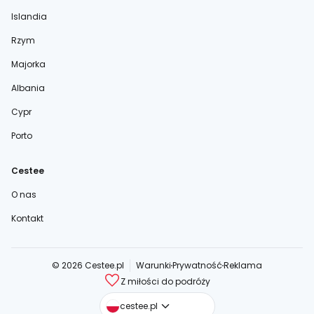
Islandia
Rzym
Majorka
Albania
Cypr
Porto
Cestee
O nas
Kontakt
© 2026 Cestee.pl
Warunki
Prywatność
Reklama
Z miłości do podróży
cestee.com
cestee.pl