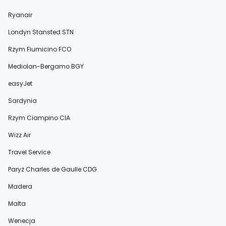
Ryanair
Londyn Stansted STN
Rzym Fiumicino FCO
Mediolan-Bergamo BGY
easyJet
Sardynia
Rzym Ciampino CIA
Wizz Air
Travel Service
Paryż Charles de Gaulle CDG
Madera
Malta
Wenecja