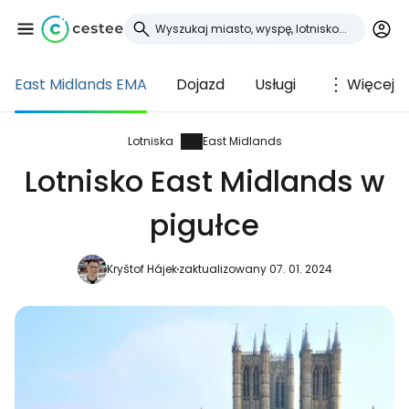
East Midlands EMA
Dojazd
Usługi
Więcej
Zaloguj się do
Cestee
Lotniska
East Midlands
Lotnisko East Midlands w
... światowej społeczności podróżniczej
pigułce
Kontynuuj z Google
Kryštof Hájek
zaktualizowany 07. 01. 2024
Kontynuuj z Facebookiem
Kontynuuj z e-mailem