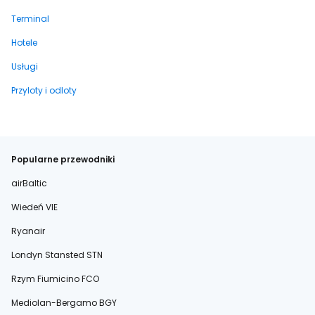
Terminal
Hotele
Usługi
Przyloty i odloty
Popularne przewodniki
airBaltic
Wiedeń VIE
Ryanair
Londyn Stansted STN
Rzym Fiumicino FCO
Mediolan-Bergamo BGY