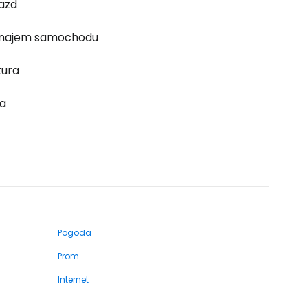
azd
najem samochodu
tura
a
Pogoda
Prom
Internet