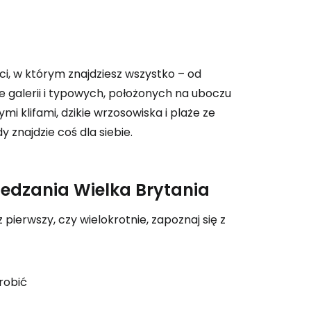
ontynuuj z Google
ści, w którym znajdziesz wszystko – od
ynuuj z Facebookiem
 galerii i typowych, położonych na uboczu
i klifami, dzikie wrzosowiska i plaże ze
 znajdzie coś dla siebie.
ynuuj z e-mailem
edzania Wielka Brytania
 pierwszy, czy wielokrotnie, zapoznaj się z
robić