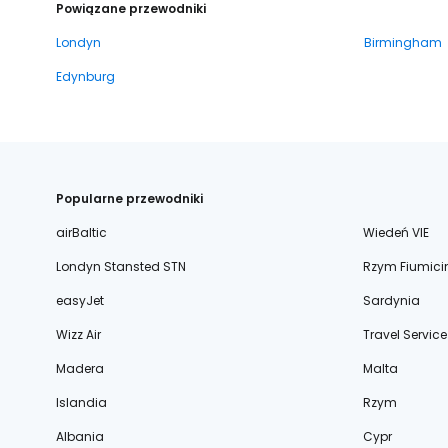
Powiązane przewodniki
Londyn
Birmingham
Edynburg
Popularne przewodniki
airBaltic
Wiedeń VIE
Londyn Stansted STN
Rzym Fiumici
easyJet
Sardynia
Wizz Air
Travel Service
Madera
Malta
Islandia
Rzym
Albania
Cypr