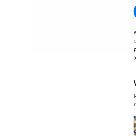
W
p
ś
N