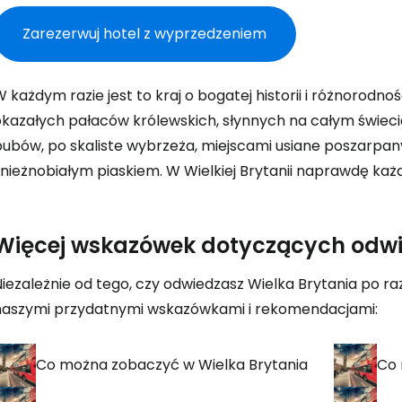
Zarezerwuj hotel z wyprzedzeniem
K
 każdym razie jest to kraj o bogatej historii i różnorodno
Kont
okazałych pałaców królewskich, słynnych na całym świecie
ubów, po skaliste wybrzeża, miejscami usiane poszarpanym
nieżnobiałym piaskiem. W Wielkiej Brytanii naprawdę każdy
Kont
Więcej wskazówek dotyczących odwi
iezależnie od tego, czy odwiedzasz Wielka Brytania po raz
naszymi przydatnymi wskazówkami i rekomendacjami:
Co można zobaczyć w Wielka Brytania
Co 