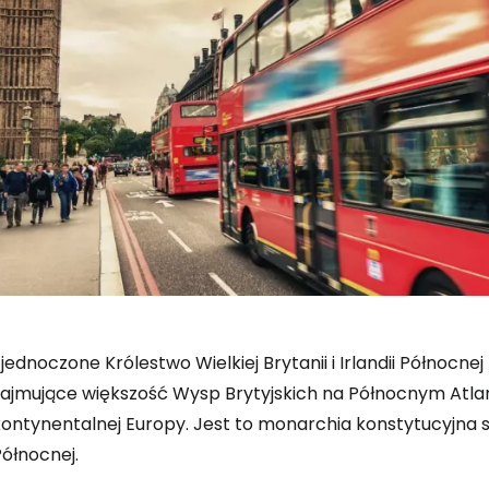
jednoczone Królestwo Wielkiej Brytanii i Irlandii Północn
Zaloguj się
zajmujące większość Wysp Brytyjskich na Północnym Atla
ontynentalnej Europy. Jest to monarchia konstytucyjna składa
ółnocnej.
... światowej społeczności podróżnicz