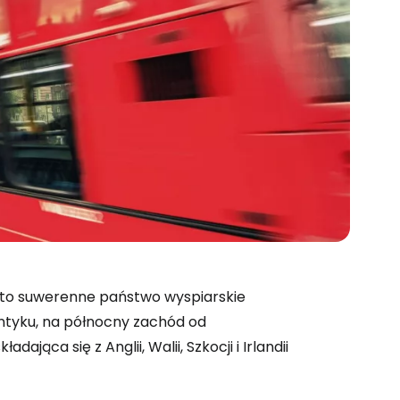
ej to suwerenne państwo wyspiarskie
 do Cestee
ntyku, na północny zachód od
jąca się z Anglii, Walii, Szkocji i Irlandii
ej