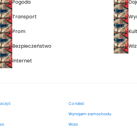
Pogoda
Doj
Transport
Wy
Prom
Kul
Bezpieczeństwo
Wiz
Internet
aczyć
Co robić
Wynajem samochodu
wo
Wiza