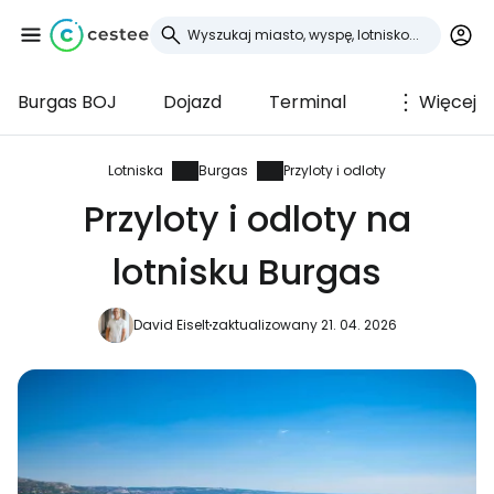
Burgas BOJ
Dojazd
Terminal
Więcej
Zaloguj się do
Cestee
Lotniska
Burgas
Przyloty i odloty
Przyloty i odloty na
... światowej społeczności podróżniczej
lotnisku Burgas
Kontynuuj z Google
David Eiselt
zaktualizowany 21. 04. 2026
Kontynuuj z Facebookiem
Kontynuuj z e-mailem