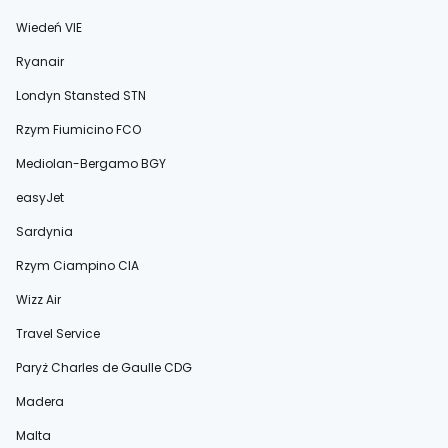
Wiedeń VIE
Ryanair
Londyn Stansted STN
Rzym Fiumicino FCO
Mediolan-Bergamo BGY
easyJet
Sardynia
Rzym Ciampino CIA
Wizz Air
Travel Service
Paryż Charles de Gaulle CDG
Madera
Malta