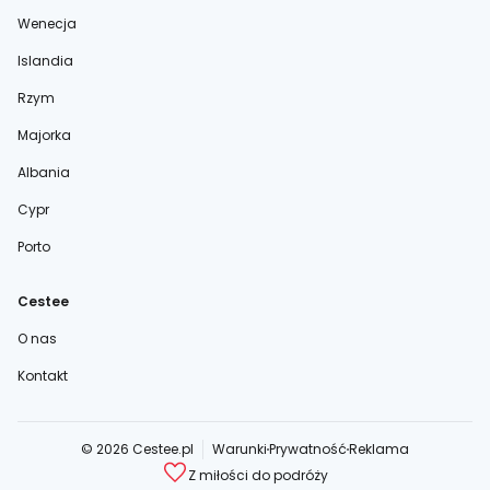
Wenecja
Islandia
Rzym
Majorka
Albania
Cypr
Porto
Cestee
O nas
Kontakt
© 2026 Cestee.pl
Warunki
Prywatność
Reklama
Z miłości do podróży