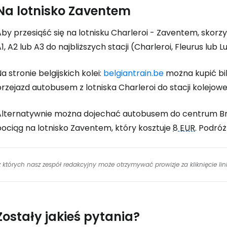
Na lotnisko Zaventem
by przesiąść się na lotnisku Charleroi - Zaventem, skorz
1, A2 lub A3 do najbliższych stacji (Charleroi, Fleurus lub L
a stronie belgijskich kolei:
belgiantrain.be
można kupić bil
rzejazd autobusem z lotniska Charleroi do stacji kolejowe
Alternatywnie można dojechać autobusem do centrum Bruks
pociąg na lotnisko Zaventem, który kosztuje
8 EUR
. Podróż
 z których nasz zespół redakcyjny może otrzymywać prowizje za kliknięcie l
Zostały jakieś pytania?