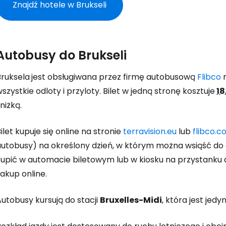
Znajdź hotele w Brukseli
Autobusy do Brukseli
Bruksela
jest obsługiwana przez firmę autobusową
Flibco
m
szystkie odloty i przyloty. Bilet w jedną stronę kosztuje
18
niżką.
ilet kupuje się online na stronie
terravision.eu
lub
flibco.
autobusy) na określony dzień, w którym można wsiąść do
kupić w automacie biletowym lub w kiosku na przystanku 
akup online.
utobusy kursują do stacji
Bruxelles-Midi
, która jest jed