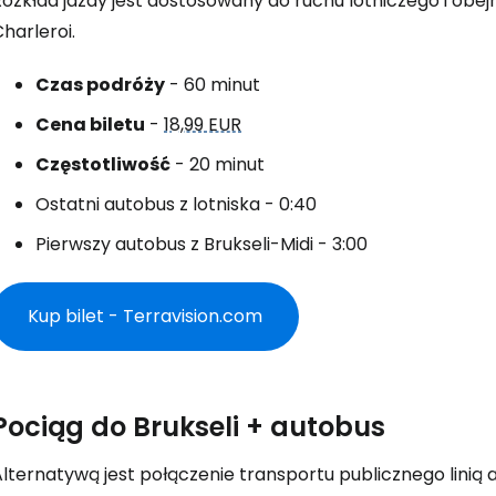
ozkład jazdy jest dostosowany do ruchu lotniczego i obejm
harleroi.
Czas podróży
- 60 minut
Cena biletu
-
18,99 EUR
Częstotliwość
- 20 minut
Ostatni autobus z lotniska - 0:40
Pierwszy autobus z Brukseli-Midi - 3:00
Kup bilet - Terravision.com
Pociąg do Brukseli + autobus
Alternatywą jest połączenie transportu publicznego lini