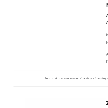
A
A
N
p
Ten artykuł może zawierać linki partnerskie,