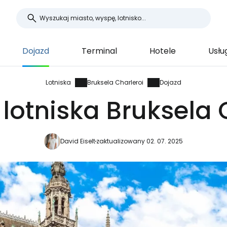
Dojazd
Terminal
Hotele
Usłu
Lotniska
Bruksela Charleroi
Dojazd
 lotniska Bruksela 
David Eiselt
zaktualizowany 02. 07. 2025