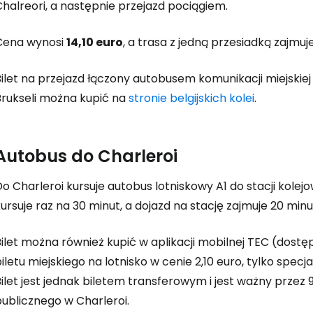
halreori, a następnie przejazd pociągiem.
Zaloguj się
Cena wynosi
14,10 euro
, a trasa z jedną przesiadką zajmu
ilet na przejazd łączony autobusem komunikacji miejskiej li
... światowej społeczności podróżnicz
Brukseli można kupić na
stronie belgijskich kolei
.
K
Autobus do Charleroi
o Charleroi kursuje autobus lotniskowy A1 do stacji kolej
Kont
ursuje raz na 30 minut, a dojazd na stację zajmuje 20 minu
ilet można również kupić w aplikacji mobilnej TEC (dostę
Kont
iletu miejskiego na lotnisko w cenie 2,10 euro, tylko spec
ilet jest jednak biletem transferowym i jest ważny przez 9
publicznego w Charleroi.