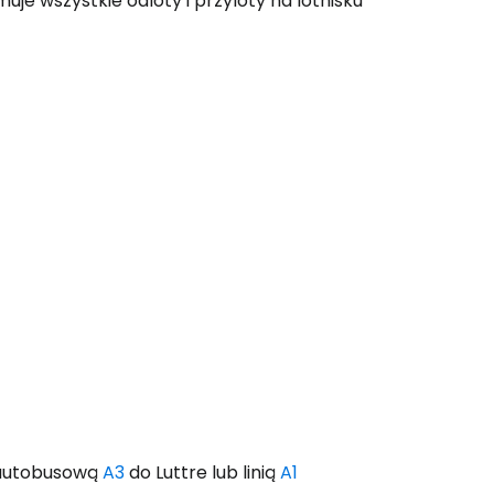
uje wszystkie odloty i przyloty na lotnisku
ą autobusową
A3
do Luttre lub linią
A1