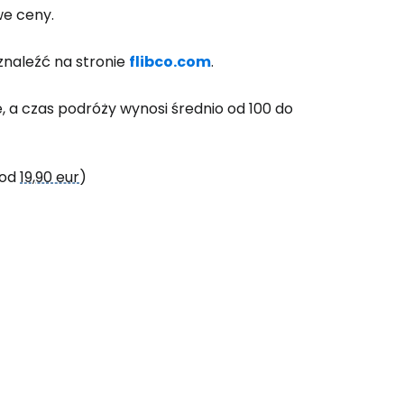
we ceny.
znaleźć na stronie
flibco.com
.
e, a czas podróży wynosi średnio od 100 do
 od
19,90 eur
)