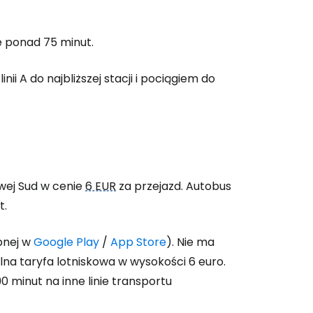
 do Cestee
je ponad 75 minut.
nii A do najbliższej stacji i pociągiem do
ej
ontynuuj z Google
owej Sud w cenie
6 EUR
za przejazd. Autobus
ynuuj z Facebookiem
t.
pnej w
Google Play
/
App Store
). Nie ma
ynuuj z e-mailem
jalna taryfa lotniskowa w wysokości 6 euro.
0 minut na inne linie transportu