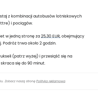
ystaj z kombinacji autobusów lotniskowych
uttre) i pociągów.
et w jedną stronę za
25,30 EUR
, obejmujący
j. Podróż trwa około 2 godzin.
eli (patrz wyżej) i przesiąść się na
 skraca się do 90 minut.
inku. Zobacz naszą stronę
Polityka reklamowa
.