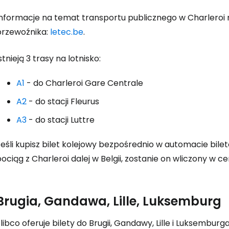
Informacje na temat transportu publicznego w Charleroi m
przewoźnika:
letec.be
.
stnieją 3 trasy na lotnisko:
A1
- do Charleroi Gare Centrale
A2
- do stacji Fleurus
A3
- do stacji Luttre
Jeśli kupisz bilet kolejowy bezpośrednio w automacie b
ociąg z Charleroi dalej w Belgii, zostanie on wliczony w c
Brugia, Gandawa, Lille, Luksemburg
libco oferuje bilety do Brugii, Gandawy, Lille i Luksemburg