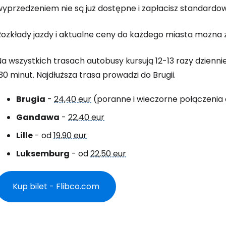
wyprzedzeniem nie są już dostępne i zapłacisz standardo
Rozkłady jazdy i aktualne ceny do każdego miasta można 
a wszystkich trasach autobusy kursują 12-13 razy dzienni
30 minut. Najdłuższa trasa prowadzi do Brugii.
Brugia
-
24,40 eur
(poranne i wieczorne połączenia
Gandawa
-
22,40 eur
Lille
- od
19,90 eur
Luksemburg
- od
22,50 eur
Kup bilet - Flibco.com