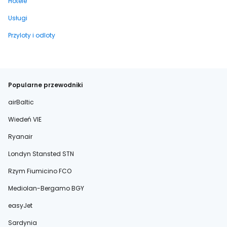
Hotele
Usługi
Przyloty i odloty
Popularne przewodniki
airBaltic
Wiedeń VIE
Ryanair
Londyn Stansted STN
Rzym Fiumicino FCO
Mediolan-Bergamo BGY
easyJet
Sardynia