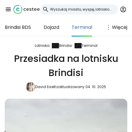
Brindisi BDS
Dojazd
Terminal
Więcej
Zaloguj się do
Cestee
Lotniska
Brindisi
Terminal
Przesiadka na lotnisku
... światowej społeczności podróżniczej
Brindisi
Kontynuuj z Google
David Eiselt
zaktualizowany 04. 10. 2025
Kontynuuj z Facebookiem
Kontynuuj z e-mailem