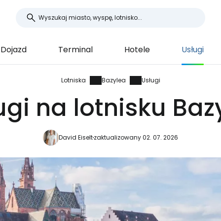
Dojazd
Terminal
Hotele
Usługi
Lotniska
Bazylea
Usługi
ugi na lotnisku Baz
David Eiselt
zaktualizowany 02. 07. 2026