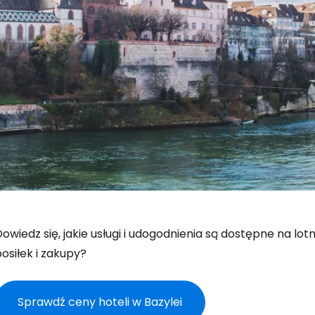
owiedz się, jakie usługi i udogodnienia są dostępne na lot
osiłek i zakupy?
Sprawdź ceny hoteli w Bazylei