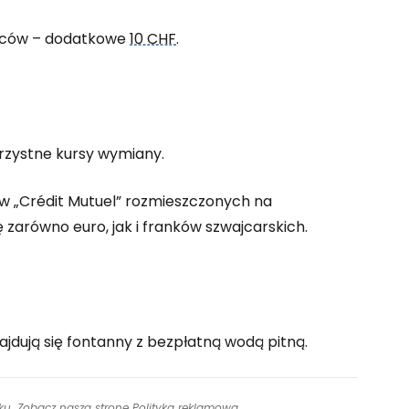
zniców – dodatkowe
10 CHF
.
orzystne kursy wymiany.
 „Crédit Mutuel” rozmieszczonych na
 zarówno euro, jak i franków szwajcarskich.
jdują się fontanny z bezpłatną wodą pitną.
inku. Zobacz naszą stronę
Polityka reklamowa
.