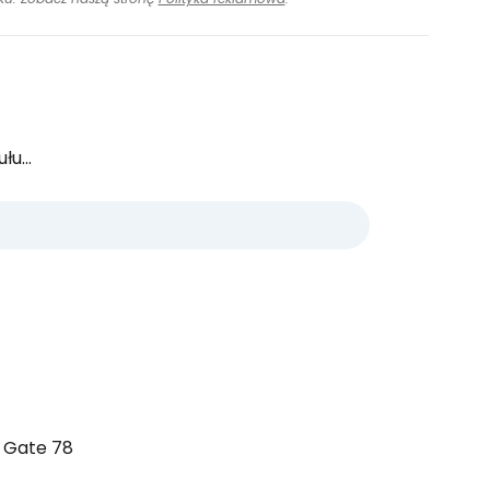
u...
y Gate 78