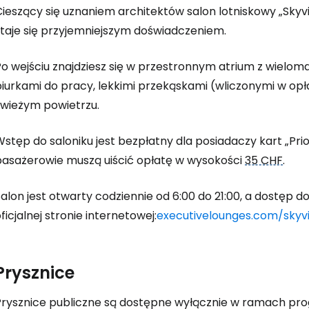
Cieszący się uznaniem architektów salon lotniskowy „
Skyv
staje się przyjemniejszym doświadczeniem.
Po wejściu znajdziesz się w przestronnym atrium z wielom
biurkami do pracy, lekkimi przekąskami (wliczonymi w op
świeżym powietrzu.
stęp do saloniku jest bezpłatny dla posiadaczy kart „
Pri
pasażerowie muszą uiścić opłatę w wysokości
35 CHF
.
Salon jest otwarty codziennie od 6:00 do 21:00, a dostęp
ficjalnej stronie internetowej:
executivelounges.com/skyv
Prysznice
Prysznice publiczne są dostępne wyłącznie w ramach pr