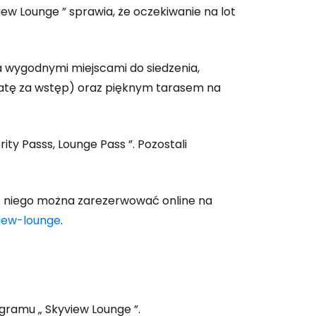
iew Lounge
” sprawia, że oczekiwanie na lot
a wygodnymi miejscami do siedzenia,
łatę za wstęp) oraz pięknym tarasem na
ority Passs, Lounge Pass
”. Pozostali
 do niego można zarezerwować online na
iew-lounge
.
ogramu „
Skyview Lounge
”.