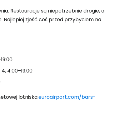
enia. Restauracje są niepotrzebnie drogie, a
e. Najlepiej zjeść coś przed przybyciem na
 do Cestee
ej
–19:00
ontynuuj z Google
 4, 4:00–19:00
0
ynuuj z Facebookiem
netowej lotniska:
euroairport.com/bars-
ynuuj z e-mailem