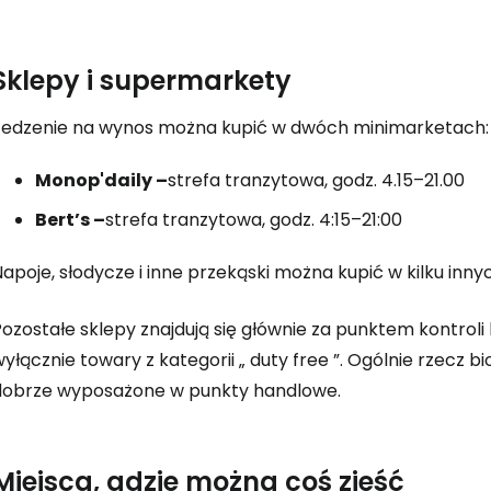
Sklepy i supermarkety
Jedzenie na wynos można kupić w dwóch minimarketach:
Monop'daily –
strefa tranzytowa, godz. 4.15–21.00
Bert’s –
strefa tranzytowa, godz. 4:15–21:00
apoje, słodycze i inne przekąski można kupić w kilku inny
ozostałe sklepy znajdują się głównie za punktem kontroli
yłącznie towary z kategorii „
duty free
”. Ogólnie rzecz bi
dobrze wyposażone w punkty handlowe.
Miejsca, gdzie można coś zjeść