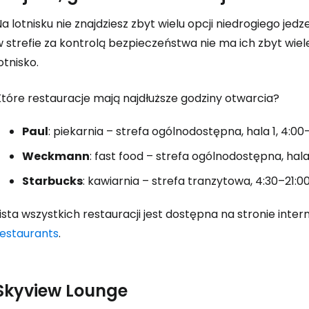
a lotnisku nie znajdziesz zbyt wielu opcji niedrogiego jedz
 strefie za kontrolą bezpieczeństwa nie ma ich zbyt wiel
Zaloguj się
otnisko.
Które restauracje mają najdłuższe godziny otwarcia?
... światowej społeczności podróżnicz
Paul
: piekarnia – strefa ogólnodostępna, hala 1, 4:00
K
Weckmann
: fast food – strefa ogólnodostępna, hala
Starbucks
: kawiarnia – strefa tranzytowa, 4:30–21:0
Kont
ista wszystkich restauracji jest dostępna na stronie inter
restaurants
.
Kont
Skyview Lounge