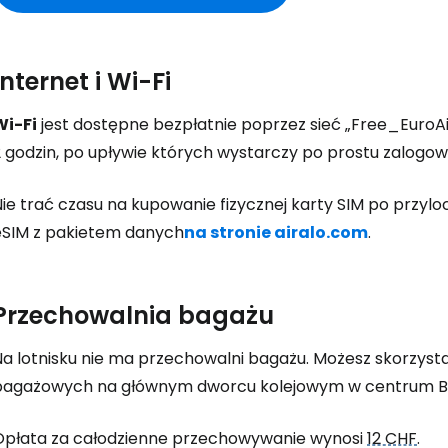
Internet i Wi-Fi
Wi-Fi
jest dostępne bezpłatnie poprzez sieć „Free_EuroAi
2 godzin, po upływie których wystarczy po prostu zalogow
ie trać czasu na kupowanie fizycznej karty SIM po przylo
eSIM z pakietem danych
na stronie airalo.com
.
Przechowalnia bagażu
Na lotnisku nie ma przechowalni bagażu. Możesz skorzyst
bagażowych na głównym dworcu kolejowym w centrum Ba
Opłata za całodzienne przechowywanie wynosi
12 CHF
.