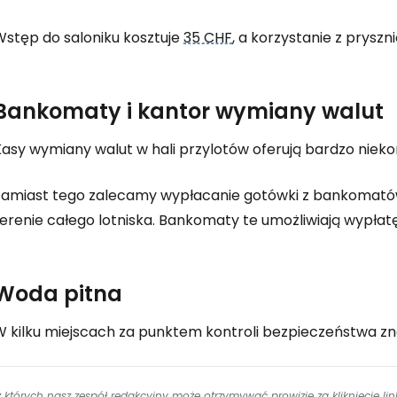
Wstęp do saloniku kosztuje
35 CHF
, a korzystanie z prys
Bankomaty i kantor wymiany walut
Kasy wymiany walut w hali przylotów oferują bardzo niek
Zamiast tego zalecamy wypłacanie gotówki z bankomatów
erenie całego lotniska. Bankomaty te umożliwiają wypłatę
Woda pitna
W kilku miejscach za punktem kontroli bezpieczeństwa zna
 z których nasz zespół redakcyjny może otrzymywać prowizje za kliknięcie l