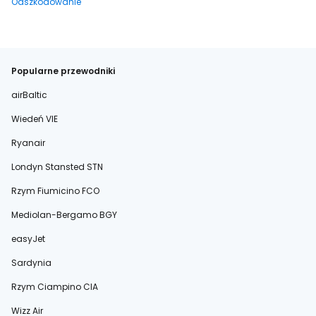
Odszkodowanie
Popularne przewodniki
airBaltic
Wiedeń VIE
Ryanair
Londyn Stansted STN
Rzym Fiumicino FCO
Mediolan-Bergamo BGY
easyJet
Sardynia
Rzym Ciampino CIA
Wizz Air