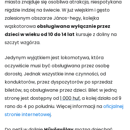
miasta znajduje się osobliwa atrakcja, niespotykana
nigdzie indziej na świecie. W już wiejskim i gęsto
zalesionym obszarze János-hegy, kolejka
wąskotorowa
obsługiwana wyłącznie przez
dzieci w wieku od 10 do 14 lat
kursuje z doliny na
szczyt wzgórza.
Jedynym wyjątkiem jest lokomotywa, która
oczywiście musi być obsługiwana przez osobę
dorosłą. Jednak wszystkie inne czynności, od
konduktorów, przez dyspozytorów po sprzedaż
biletów, są obsługiwane przez dzieci. Bilet w jedną
stronę jest dostępny od
1 000 huf
, a kolej działa od 9
rano do 4 po południu. Więcej informacji na
oficjalnej
stronie internetowej
.
Do pętli w dolinie
Hűvösvölgy
można dojechać