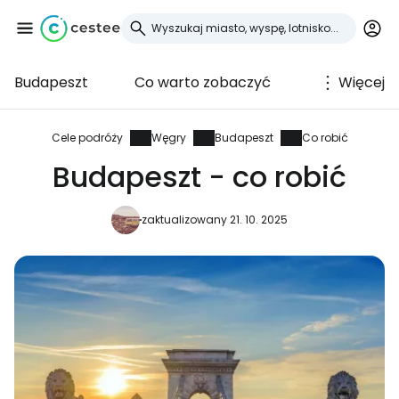
Budapeszt
Co warto zobaczyć
Więcej
Zaloguj się do
Cestee
Cele podróży
Węgry
Budapeszt
Co robić
Budapeszt - co robić
... światowej społeczności podróżniczej
zaktualizowany 21. 10. 2025
Kontynuuj z Google
Kontynuuj z Facebookiem
Kontynuuj z e-mailem