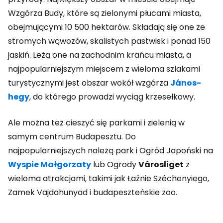
Wzgórza Budy, które są zielonymi płucami miasta,
obejmującymi 10 500 hektarów. Składają się one ze
stromych wąwozów, skalistych pastwisk i ponad 150
jaskiń. Leżą one na zachodnim krańcu miasta, a
najpopularniejszym miejscem z wieloma szlakami
turystycznymi jest obszar wokół wzgórza
János-
hegy
, do którego prowadzi wyciąg krzesełkowy.
Ale można też cieszyć się parkami i zielenią w
samym centrum Budapesztu. Do
najpopularniejszych należą park i Ogród Japoński na
Wyspie Małgorzaty
lub Ogrody
Városliget
z
wieloma atrakcjami, takimi jak Łaźnie Széchenyiego,
Zamek Vajdahunyad i budapeszteńskie zoo.