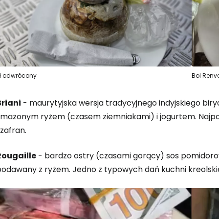
ł odwrócony
Bol Renv
Briani
- maurytyjska wersja tradycyjnego indyjskiego biryan
smażonym ryżem (czasem ziemniakami) i jogurtem. Najpop
zafran.
Rougaille
- bardzo ostry (czasami gorący) sos pomidor
podawany z ryżem. Jedno z typowych dań kuchni kreolskie