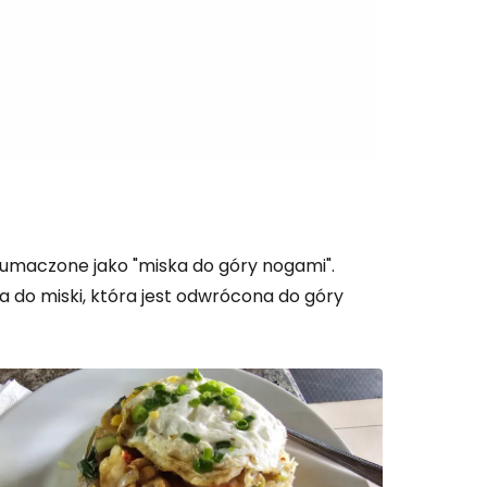
 do Cestee
ej
ontynuuj z Google
tłumaczone jako "miska do góry nogami".
a do miski, która jest odwrócona do góry
ynuuj z Facebookiem
ynuuj z e-mailem