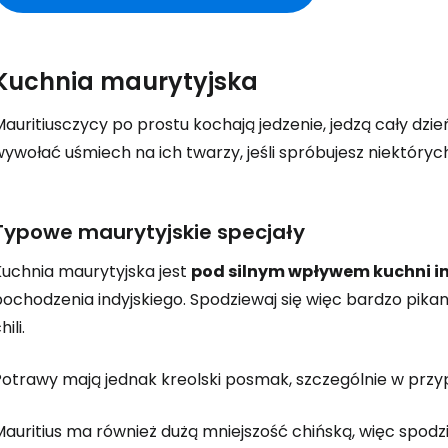
Kuchnia maurytyjska
auritiusczycy po prostu kochają jedzenie, jedzą cały dzie
ywołać uśmiech na ich twarzy, jeśli spróbujesz niektóryc
Typowe maurytyjskie specjały
Kuchnia maurytyjska jest
pod silnym wpływem kuchni in
pochodzenia indyjskiego. Spodziewaj się więc bardzo pi
hili.
Potrawy mają jednak kreolski posmak, szczególnie w przyp
Mauritius ma również dużą mniejszość chińską, więc spodz