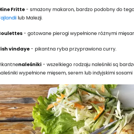
Mine Fritte
- smażony makaron, bardzo podobny do tego zn
ajlandii
lub Malezji.
Boulettes
- gotowane pierogi wypełnione różnymi mięsa
Fish vindaye
- pikantna ryba przyprawiona curry.
Pikantne
naleśniki
- wszelkiego rodzaju naleśniki są bardz
naleśniki wypełnione mięsem, serem lub indyjskimi sosami