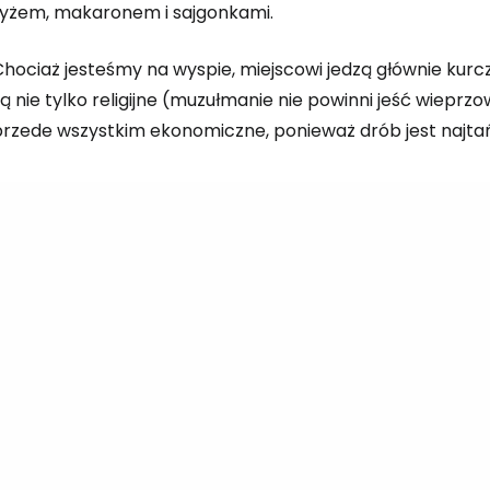
ryżem, makaronem i sajgonkami.
Chociaż jesteśmy na wyspie, miejscowi jedzą głównie kur
ą nie tylko religijne (muzułmanie nie powinni jeść wieprzow
przede wszystkim ekonomiczne, ponieważ drób jest najtań