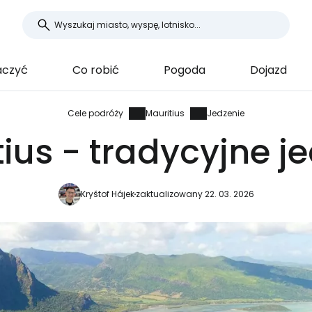
aczyć
Co robić
Pogoda
Dojazd
Cele podróży
Mauritius
Jedzenie
ius - tradycyjne j
Kryštof Hájek
zaktualizowany 22. 03. 2026