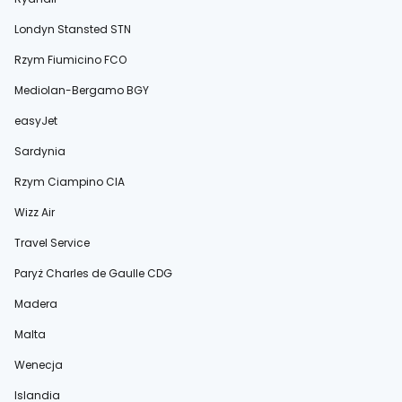
Londyn Stansted STN
Rzym Fiumicino FCO
Mediolan-Bergamo BGY
easyJet
Sardynia
Rzym Ciampino CIA
Wizz Air
Travel Service
Paryż Charles de Gaulle CDG
Madera
Malta
Wenecja
Islandia