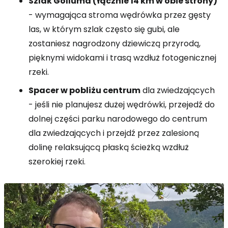
Szlak Golluma (łącznie 14 km w obie strony)
- wymagająca stroma wędrówka przez gęsty
las, w którym szlak często się gubi, ale
zostaniesz nagrodzony dziewiczą przyrodą,
pięknymi widokami i trasą wzdłuż fotogenicznej
rzeki.
Spacer w pobliżu centrum
dla zwiedzających
- jeśli nie planujesz dużej wędrówki, przejedź do
dolnej części parku narodowego do centrum
dla zwiedzających i przejdź przez zalesioną
dolinę relaksującą płaską ścieżką wzdłuż
szerokiej rzeki.