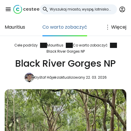
Mauritius
Co warto zobaczyć
Więcej
Zaloguj się do
Cestee
Cele podróży
Mauritius
Co warto zobaczyć
Black River Gorges NP
... światowej społeczności podróżniczej
Black River Gorges NP
Kryštof Hájek
zaktualizowany 22. 03. 2026
Kontynuuj z Google
Kontynuuj z Facebookiem
Kontynuuj z e-mailem