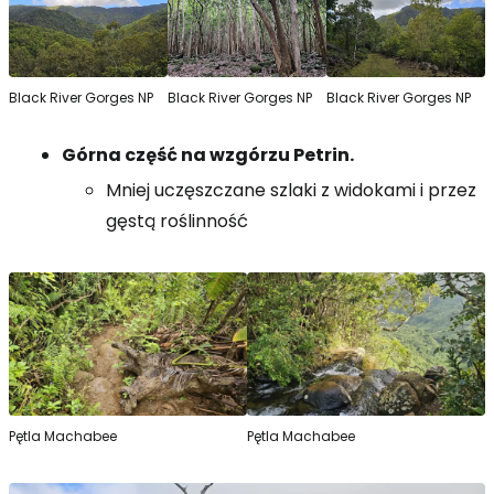
Black River Gorges NP
Black River Gorges NP
Black River Gorges NP
Górna część na wzgórzu Petrin.
Mniej uczęszczane szlaki z widokami i przez
gęstą roślinność
Pętla Machabee
Pętla Machabee