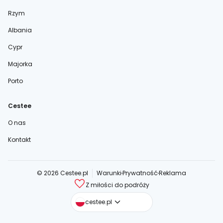
Rzym
Albania
Cypr
Majorka
Porto
Cestee
O nas
Kontakt
© 2026 Cestee.pl
Warunki
Prywatność
Reklama
Z miłości do podróży
cestee.com
cestee.pl
cestee.sk