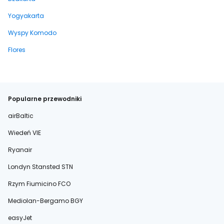
Yogyakarta
Wyspy Komodo
Flores
Popularne przewodniki
airBaltic
Wiedeń VIE
Ryanair
Londyn Stansted STN
Rzym Fiumicino FCO
Mediolan-Bergamo BGY
easyJet