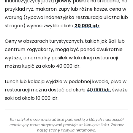
Indonezyjczycy jedzą główny posiłek na śniadanie, na
przykład ryż, makaron, zupy lub różne kasze, cena w
warung (typowa indonezyjska restauracja uliczna lub
stragan) wynosi zwykle około
20 000 idr
.
Ceny w obszarach turystycznych, takich jak Bali lub
centrum Yogyakarty, mogą być ponad dwukrotnie
wyższe, a normalny posiłek w lokalnej restauracji
można kupić za około
40 000 idr
.
Lunch lub kolacja wyjdzie w podobnej kwocie, piwo w
restauracji można dostać od około
40 000 idr
, świeże
soki od około
10 000 idr
.
Ten artykuł może zawierać linki partnerskie, z których nasz zespół
redakcyjny może otrzymywać prowizje za kliknięcie linku. Zobacz
naszą stronę
Polityka reklamowa
.