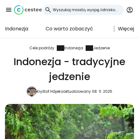
Indonezja
Co warto zobaczyć
Więcej
Zaloguj się do
Cestee
Cele podróży
Indonezja
Jedzenie
Indonezja - tradycyjne
... światowej społeczności podróżniczej
jedzenie
Kontynuuj z Google
Kryštof Hájek
zaktualizowany 08. 11. 2025
Kontynuuj z Facebookiem
Kontynuuj z e-mailem