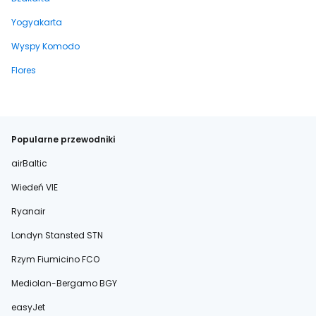
Yogyakarta
Wyspy Komodo
Flores
Popularne przewodniki
airBaltic
Wiedeń VIE
Ryanair
Londyn Stansted STN
Rzym Fiumicino FCO
Mediolan-Bergamo BGY
easyJet