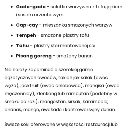
Gado-gado
- sałatka warzywna z tofu, jajkiem
i sosem orzechowym
Cap-cay
- mieszanka smażonych warzyw
Tempeh
- smażone plastry tofu
Tahu
- plastry sfermentowanej soi
Pisang goreng
- smażony banan
Nie należy zapominać o szerokiej gamie
egzotycznych owoców, takich jak salak (owoc
węża), jackfruit (owoc chlebowca), mariqisa (owoc
męczennicy), klenkeng lub rambutan (podobny w
smaku do liczi), mangostan, sirsak, karambola,
ananas, mango, awokado i kontrowersyjny durian.
Świeże soki oferowane w większości restauracji lub