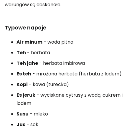
warungów są doskonałe.
Typowe napoje
Air minum
- woda pitna
Teh
- herbata
Teh jahe
- herbata imbirowa
Es teh
- mrożona herbata (herbata z lodem)
Kopi
- kawa (turecka)
Es jeruk
- wyciskane cytrusy z wodą, cukrem i
lodem
Susu
- mleko
Jus
- sok