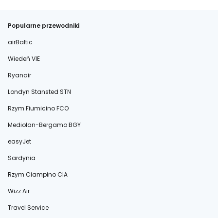
Popularne przewodniki
airBaltic
Wiedeń VIE
Ryanair
Londyn Stansted STN
Rzym Fiumicino FCO
Mediolan-Bergamo BGY
easyJet
Sardynia
Rzym Ciampino CIA
Wizz Air
Travel Service