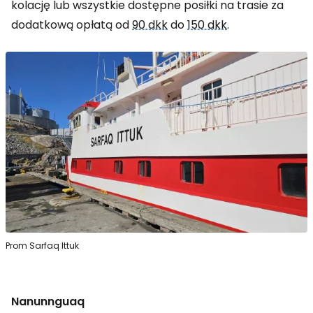
kolację lub wszystkie dostępne posiłki na trasie za
dodatkową opłatą od
90 dkk
do
150 dkk
.
Prom Sarfaq Ittuk
Nanunnguaq