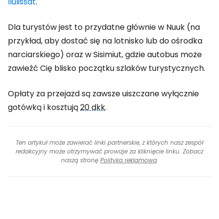
Ilulissat
.
Dla turystów jest to przydatne głównie w Nuuk (na
przykład, aby dostać się na lotnisko lub do ośrodka
narciarskiego) oraz w Sisimiut, gdzie autobus może
zawieźć Cię blisko początku szlaków turystycznych.
Opłaty za przejazd są zawsze uiszczane wyłącznie
gotówką i kosztują
20 dkk
.
Ten artykuł może zawierać linki partnerskie, z których nasz zespół
redakcyjny może otrzymywać prowizje za kliknięcie linku. Zobacz
naszą stronę
Polityka reklamowa
.