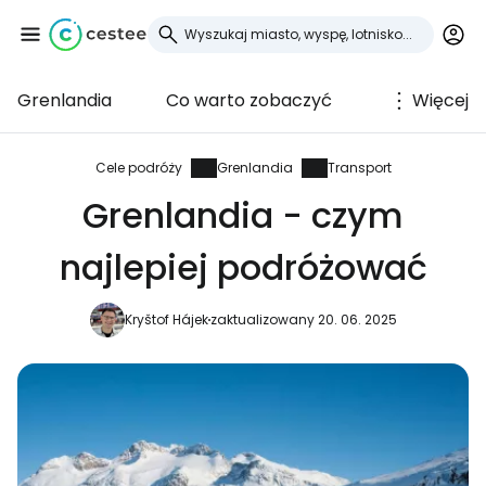
Grenlandia
Co warto zobaczyć
Więcej
Zaloguj się do
Cestee
Cele podróży
Grenlandia
Transport
Grenlandia - czym
... światowej społeczności podróżniczej
najlepiej podróżować
Kontynuuj z Google
Kryštof Hájek
zaktualizowany 20. 06. 2025
Kontynuuj z Facebookiem
Kontynuuj z e-mailem