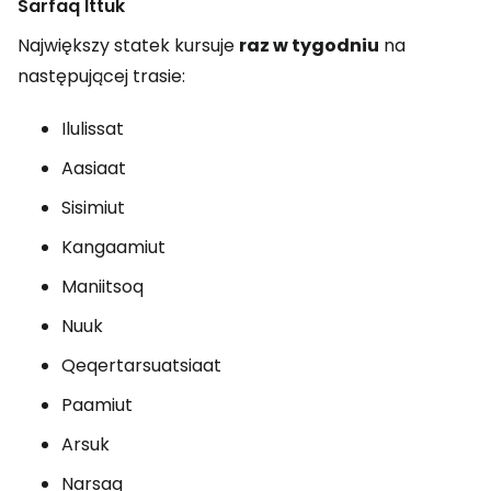
Sarfaq Ittuk
Największy statek kursuje
raz w tygodniu
na
następującej trasie:
Ilulissat
Aasiaat
Sisimiut
Kangaamiut
Maniitsoq
Nuuk
Qeqertarsuatsiaat
Paamiut
Arsuk
Narsaq