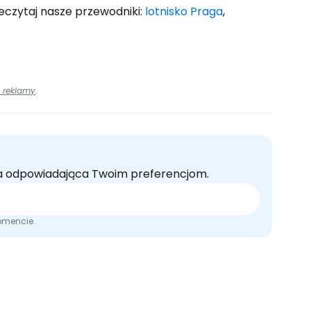
zeczytaj nasze przewodniki:
lotnisko Praga
,
 reklamy
.
rta odpowiadająca Twoim preferencjom.
omencie.