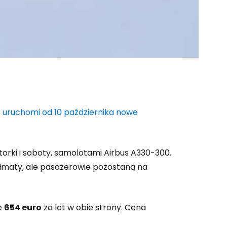
 do Cestee
r uruchomi od 10 października nowe
ej
orki i soboty, samolotami Airbus A330-300.
ontynuuj z Google
Ałmaty, ale pasażerowie pozostaną na
ynuuj z Facebookiem
ie
654 euro
za lot w obie strony. Cena