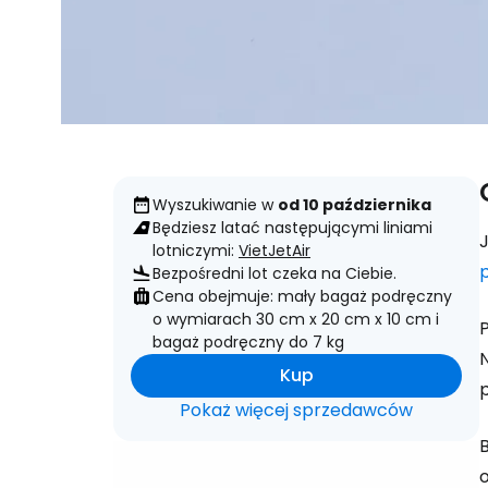
Wyszukiwanie w
od 10 października
Będziesz latać następującymi liniami
lotniczymi:
VietJetAir
p
Bezpośredni lot czeka na Ciebie.
Cena obejmuje: mały bagaż podręczny
o wymiarach 30 cm x 20 cm x 10 cm i
bagaż podręczny do 7 kg
Kup
Pokaż więcej sprzedawców
B