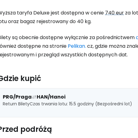
Kont
Wyższa taryfa Deluxe jest dostępna w cenie
740 eur
za lo
lotu oraz bagaż rejestrowany do 40 kg.
Bilety są obecnie dostępne wyłącznie za pośrednictwem
również dostępne na stronie
Pelikan.
cz, gdzie można znal
rejestrowanym i przegląd wszystkich dostępnych dat.
Gdzie kupić
PRG/Praga
HAN/Hanoi
Return Bilety
Czas trwania lotu: 15.5 godziny (Bezpośredni lot)
Przed podróżą