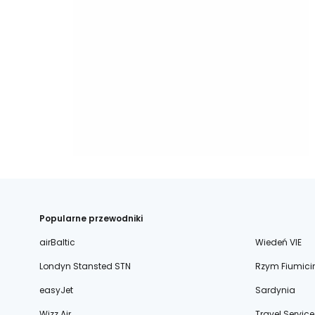
Popularne przewodniki
airBaltic
Wiedeń VIE
Londyn Stansted STN
Rzym Fiumici
easyJet
Sardynia
Wizz Air
Travel Service