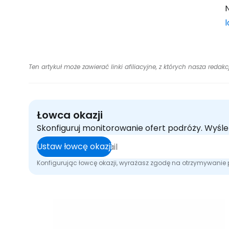
N
l
Ten artykuł może zawierać linki afiliacyjne, z których nasza redak
Łowca okazji
Skonfiguruj monitorowanie ofert podróży. Wyśl
Ustaw łowcę okazji
Konfigurując łowcę okazji, wyrażasz zgodę na otrzymywani