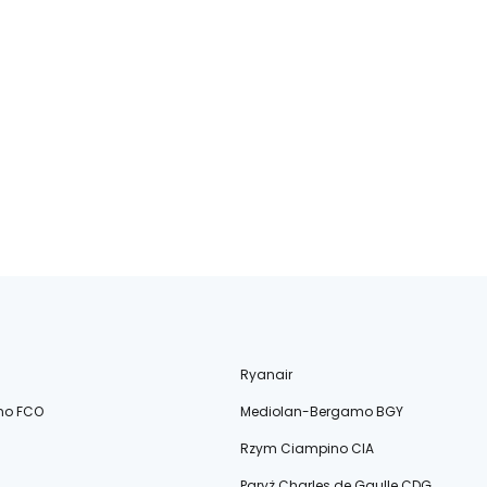
Ryanair
no FCO
Mediolan-Bergamo BGY
Rzym Ciampino CIA
Paryż Charles de Gaulle CDG