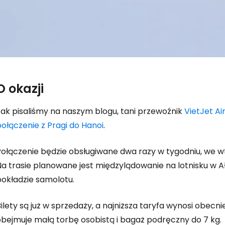
O okazji
Zaloguj się
Jak pisaliśmy na naszym blogu, tani przewoźnik
VietJet Ai
ołączenie z Pragi do Hanoi
.
... światowej społeczności podróżnicz
Połączenie będzie obsługiwane dwa razy w tygodniu, we wt
K
Na trasie planowane jest międzylądowanie na lotnisku w 
pokładzie samolotu.
Kont
ilety są już w sprzedaży, a najniższa taryfa wynosi obecn
obejmuje małą torbę osobistą i bagaż podręczny do 7 kg.