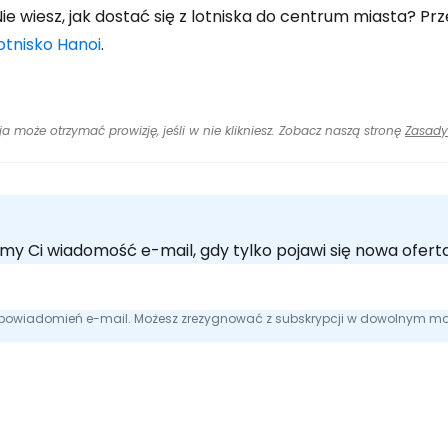
ie wiesz, jak dostać się z lotniska do centrum miasta? Pr
otnisko Hanoi
.
cja może otrzymać prowizję, jeśli w nie klikniesz. Zobacz naszą stronę
Zasady
emy Ci wiadomość e-mail, gdy tylko pojawi się nowa ofe
e powiadomień e-mail. Możesz zrezygnować z subskrypcji w dowolnym m