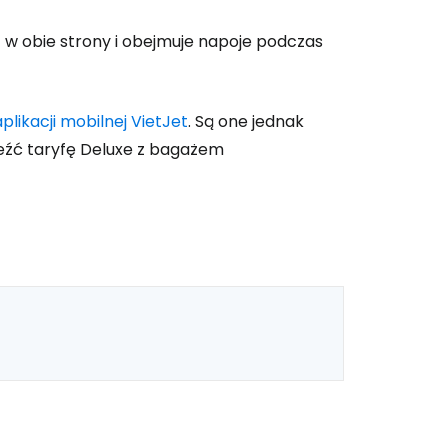
ynuuj z e-mailem
t w obie strony i obejmuje napoje podczas
aplikacji mobilnej VietJet
. Są one jednak
eźć taryfę Deluxe z bagażem