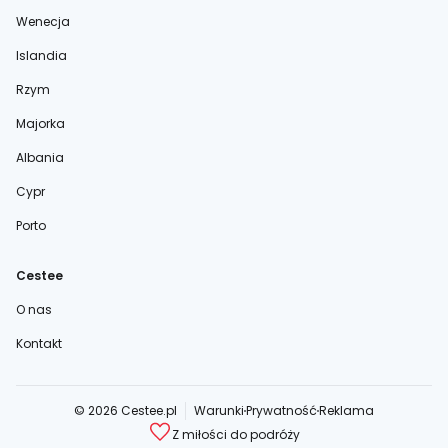
Wenecja
Islandia
Rzym
Majorka
Albania
Cypr
Porto
Cestee
O nas
Kontakt
© 2026 Cestee.pl
Warunki
Prywatność
Reklama
Z miłości do podróży