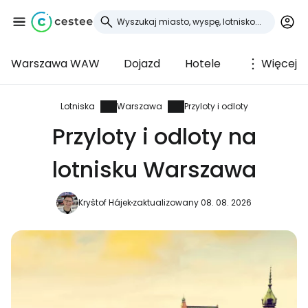
Warszawa WAW
Dojazd
Hotele
Więcej
Zaloguj się do
Cestee
Lotniska
Warszawa
Przyloty i odloty
Przyloty i odloty na
... światowej społeczności podróżniczej
lotnisku Warszawa
Kontynuuj z Google
Kryštof Hájek
zaktualizowany 08. 08. 2026
Kontynuuj z Facebookiem
Kontynuuj z e-mailem