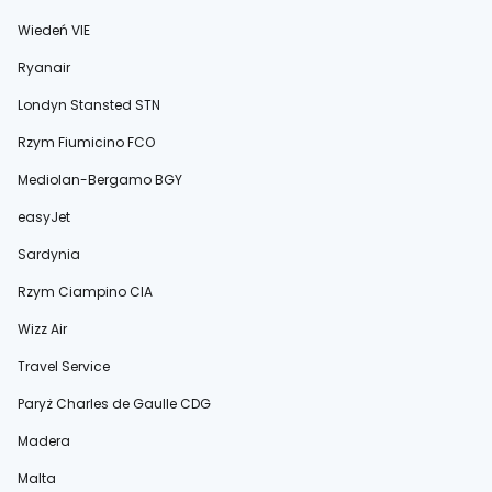
Wiedeń VIE
Ryanair
Londyn Stansted STN
Rzym Fiumicino FCO
Mediolan-Bergamo BGY
easyJet
Sardynia
Rzym Ciampino CIA
Wizz Air
Travel Service
Paryż Charles de Gaulle CDG
Madera
Malta