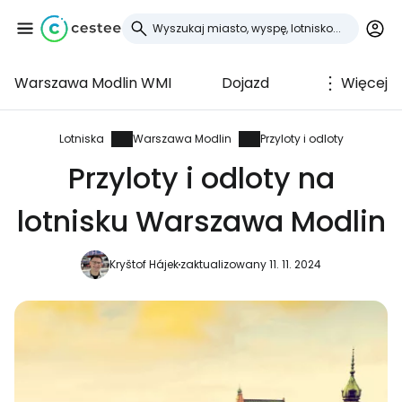
Warszawa Modlin WMI
Dojazd
Więcej
Zaloguj się do
Cestee
Lotniska
Warszawa Modlin
Przyloty i odloty
Przyloty i odloty na
... światowej społeczności podróżniczej
lotnisku Warszawa Modlin
Kontynuuj z Google
Kryštof Hájek
zaktualizowany 11. 11. 2024
Kontynuuj z Facebookiem
Kontynuuj z e-mailem