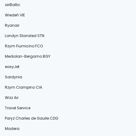
airBaltic
Wiedeń VIE
Ryanair
Londyn Stansted STN
Rzym Fiumicino FCO
Mediolan-Bergamo BGY
easyJet
Sardynia
Rzym Ciampino CIA
Wizz Air
Travel Service
Paryż Charles de Gaulle CDG
Madera