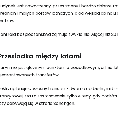
Budynek jest nowoczesny, przestronny i bardzo dobrze ro
K
rednich i małych portów lotniczych, a od wejścia do holu
metrów.
Kont
ontrola bezpieczeństwa zajmuje zwykle nie więcej niż 20 
Kont
Przesiadka między lotami
uryn nie jest głównym punktem przesiadkowym, a linie lot
gwarantowanych transferów.
eśli zaplanujesz własny transfer z dwoma oddzielnymi bil
tranzytowej. Ma to zastosowanie tylko wtedy, gdy podróż
oty odbywają się w strefie Schengen.