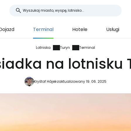
Dojazd
Terminal
Hotele
Usługi
Lotniska
Turyn
Terminal
siadka na lotnisku 
Kryštof Hájek
zaktualizowany 19. 06. 2025