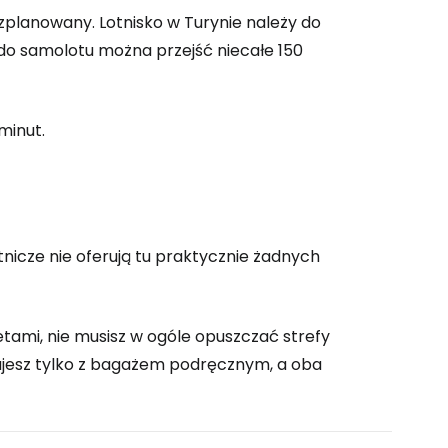
zplanowany. Lotnisko w Turynie należy do
ontynuuj z Google
 do samolotu można przejść niecałe 150
ynuuj z Facebookiem
minut.
ynuuj z e-mailem
nicze nie oferują tu praktycznie żadnych
etami, nie musisz w ogóle opuszczać strefy
ujesz tylko z bagażem podręcznym, a oba