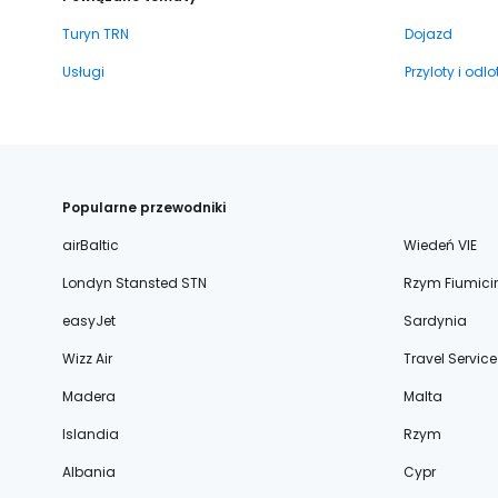
Turyn TRN
Dojazd
Usługi
Przyloty i odlo
Popularne przewodniki
airBaltic
Wiedeń VIE
Londyn Stansted STN
Rzym Fiumici
easyJet
Sardynia
Wizz Air
Travel Service
Madera
Malta
Islandia
Rzym
Albania
Cypr