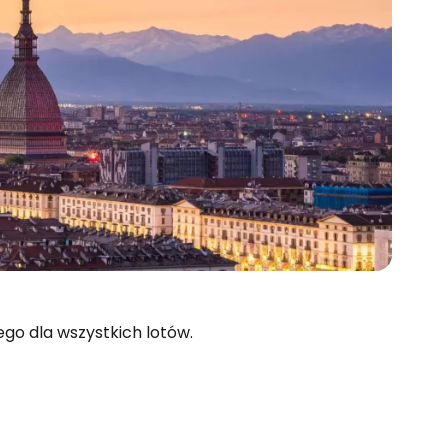
go dla wszystkich lotów.
 do Cestee
ej