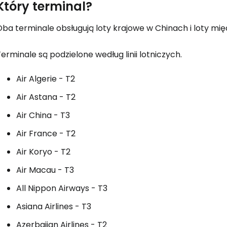
Który terminal?
Oba terminale obsługują loty krajowe w Chinach i loty mi
Zaloguj się
erminale są podzielone według linii lotniczych.
... światowej społeczności podróżnicz
Air Algerie - T2
Air Astana - T2
K
Air China - T3
Air France - T2
Kont
Air Koryo - T2
Air Macau - T3
All Nippon Airways - T3
Kont
Asiana Airlines - T3
Azerbaijan Airlines - T2