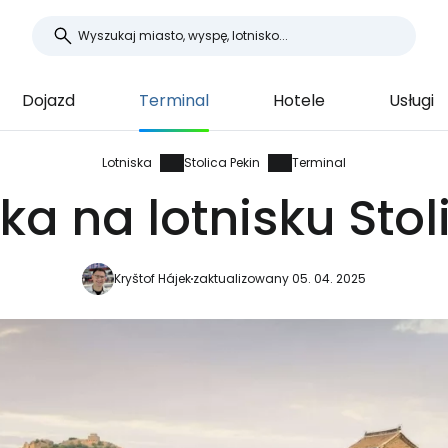
Dojazd
Terminal
Hotele
Usługi
Lotniska
Stolica Pekin
Terminal
ka na lotnisku Stol
Kryštof Hájek
zaktualizowany 05. 04. 2025