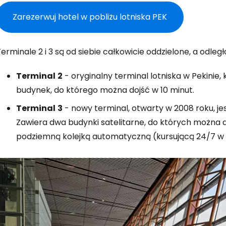
Zarezerwuj hotel w pobliżu lotniska PEK
erminale 2 i 3 są od siebie całkowicie oddzielone, a odleg
Terminal
2
- oryginalny terminal lotniska w Pekinie
budynek, do którego można dojść w 10 minut.
Terminal
3
- nowy terminal, otwarty w 2008 roku, je
Zawiera dwa budynki satelitarne, do których można 
podziemną kolejką automatyczną (kursującą 24/7 w 