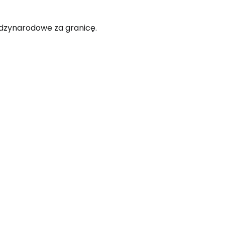
ędzynarodowe za granicę.
 do Cestee
ej
ontynuuj z Google
ynuuj z Facebookiem
ynuuj z e-mailem