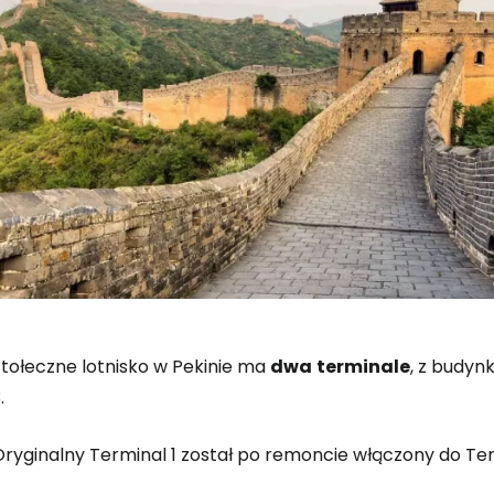
Stołeczne lotnisko w Pekinie ma
dwa
terminale
, z budyn
.
Oryginalny Terminal 1 został po remoncie włączony do Ter