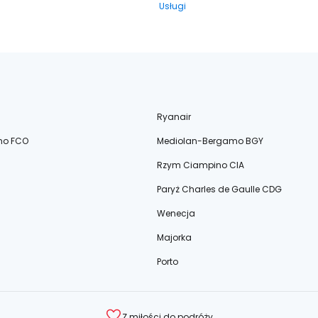
Usługi
Ryanair
no FCO
Mediolan-Bergamo BGY
Rzym Ciampino CIA
Paryż Charles de Gaulle CDG
Wenecja
Majorka
Porto
Z miłości do podróży