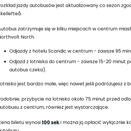
K
Rozkład jazdy autobusów jest aktualizowany co sezon zgod
kellefteå.
Kont
Autobus zatrzymuje się w kilku miejscach w centrum mias
orthvolt North.
Kont
Odjazdy z hotelu Scandic w centrum - zawsze 95 mi
Odjazd z lotniska do centrum - zawsze 15-20 minut p
autobus czeka).
otnisko jest bardzo małe, więc nawet jeśli podróżujesz z
Podobnie, przybycie na lotnisko około 75 minut przed odl
autobusu z centrum, również jest wystarczające.
Cena biletu wynosi
100 sek
i można ją opłacić wyłącznie 
autobusu.