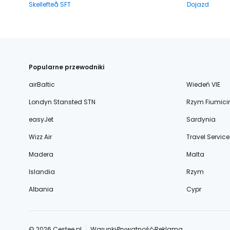
Skellefteå SFT
Dojazd
Popularne przewodniki
airBaltic
Wiedeń VIE
Londyn Stansted STN
Rzym Fiumici
easyJet
Sardynia
Wizz Air
Travel Service
Madera
Malta
Islandia
Rzym
Albania
Cypr
© 2026 Cestee.pl
Warunki
Prywatność
Reklama