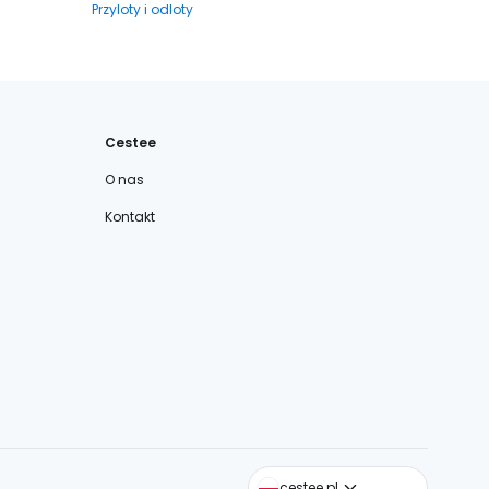
Przyloty i odloty
Cestee
O nas
Kontakt
cestee.com
cestee.pl