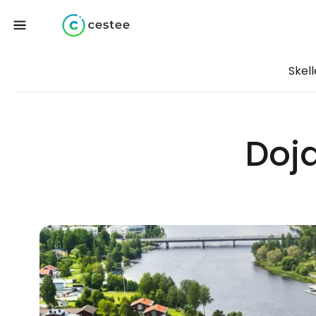
Skel
Doja