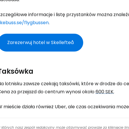
zczegółowe informacje i listę przystanków można znaleźć 
skebuss.se/flygbussen
.
Zarezerwuj hotel w Skellefteå
Taksówka
Na lotnisku zawsze czekają taksówki, które w drodze do 
Cena za przejazd do centrum wynosi około
600 SEK
.
W mieście działa również Uber, ale czas oczekiwania moż
 z których nasz zespół redakcyjny może otrzymywać prowizje za kliknięcie l