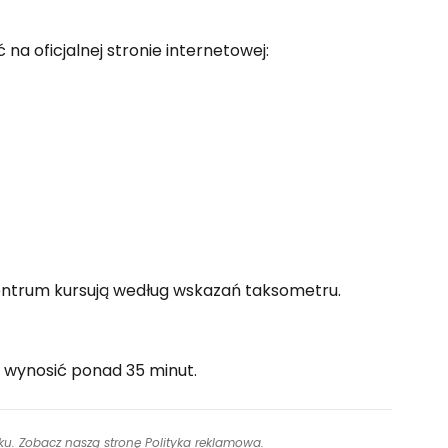
na oficjalnej stronie internetowej:
centrum kursują według wskazań taksometru.
e wynosić ponad 35 minut.
inku. Zobacz naszą stronę
Polityka reklamowa
.