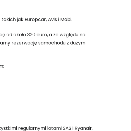
kich jak Europcar, Avis i Mabi.
ę od około 320 euro, a ze względu na
camy rezerwację samochodu z dużym
.
m:
 do Cestee
ej
ystkimi regularnymi lotami SAS i Ryanair.