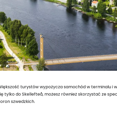
Większość turystów wypożycza samochód w terminalu i wyr
ię tylko do Skellefteå, możesz również skorzystać ze spe
koron szwedzkich.