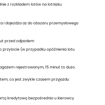
ontynuuj z Google
nie z rozkładem lotów na lotnisku
ynuuj z Facebookiem
ta i dojeżdża aż do obszaru przemysłowego
ynuuj z e-mailem
nut przed odjazdem
o przylocie (w przypadku opóźnienia lotu
 bagażem rejestrowanym, 15 minut to dużo.
otem, co jest zwykle czasem przyjazdu
kartą kredytową bezpośrednio u kierowcy