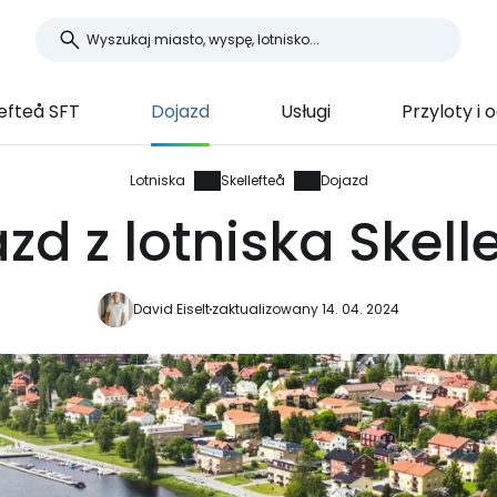
lefteå SFT
Dojazd
Usługi
Przyloty i 
Lotniska
Skellefteå
Dojazd
zd z lotniska Skell
David Eiselt
zaktualizowany 14. 04. 2024