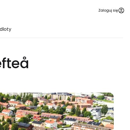
Zaloguj się
odloty
efteå