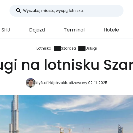
 SHJ
Dojazd
Terminal
Hotele
Lotniska
Szardża
Usługi
ugi na lotnisku Sza
Kryštof Hájek
zaktualizowany 02. 11. 2025