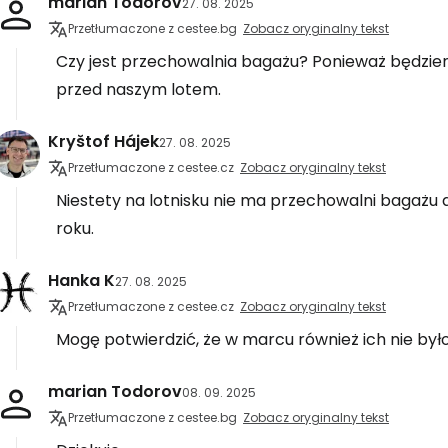
marian Todorov
27. 08. 2025
Przetłumaczone z cestee.bg
Zobacz oryginalny tekst
Czy jest przechowalnia bagażu? Ponieważ będzi
przed naszym lotem.
Kryštof Hájek
27. 08. 2025
Przetłumaczone z cestee.cz
Zobacz oryginalny tekst
Niestety na lotnisku nie ma przechowalni bagażu an
roku.
Hanka K
27. 08. 2025
Przetłumaczone z cestee.cz
Zobacz oryginalny tekst
Mogę potwierdzić, że w marcu również ich nie było
marian Todorov
08. 09. 2025
Przetłumaczone z cestee.bg
Zobacz oryginalny tekst