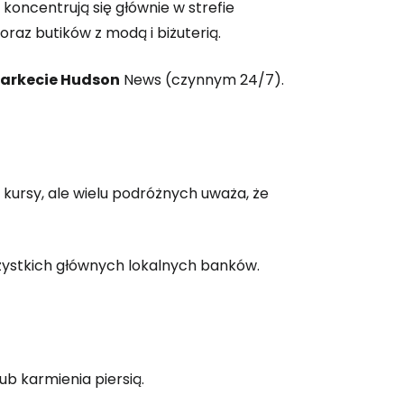
 do Cestee
koncentrują się głównie w strefie
oraz butików z modą i biżuterią.
ej
arkecie Hudson
News (czynnym 24/7).
ontynuuj z Google
ynuuj z Facebookiem
kursy, ale wielu podróżnych uważa, że
zystkich głównych lokalnych banków.
ynuuj z e-mailem
ub karmienia piersią.