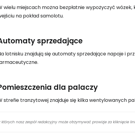
W wielu miejscach można bezpłatnie wypożyczyć wózek, 
wejściu na pokład samolotu.
Automaty sprzedające
a lotnisku znajdują się automaty sprzedające napoje i pr
farmaceutyczne.
Pomieszczenia dla palaczy
 strefie tranzytowej znajduje się kilka wentylowanych pal
 z których nasz zespół redakcyjny może otrzymywać prowizje za kliknięcie l