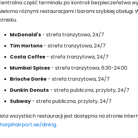
Centralna część terminalu po kontroli bezpieczeństwa wy
wieloma różnymi restauracjami i barami szybkiej obsługi.
otnisku.
McDonald's
- strefa tranzytowa, 24/7
Tim
Hortons
- strefa tranzytowa, 24/7
Costa
Coffee
- strefa tranzytowa, 24/7
Mumbai
Spices
- strefa tranzytowa, 6:30-24:00
Brioche
Dorée
- strefa tranzytowa, 24/7
Dunkin
Donuts
- strefa publiczna, przyloty, 24/7
Subway
- strefa publiczna, przyloty, 24/7
ista wszystkich restauracji jest dostępna na stronie inte
harjahairport.ae/dining
.