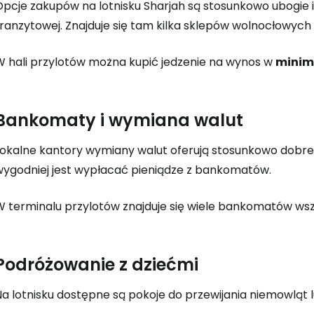
Zaloguj się
pcje zakupów na lotnisku Sharjah są stosunkowo ubogie i 
ranzytowej. Znajduje się tam kilka sklepów wolnocłowych 
... światowej społeczności podróżnicz
W hali przylotów można kupić jedzenie na wynos w
minim
K
Bankomaty i wymiana walut
Kont
Lokalne kantory wymiany walut oferują stosunkowo dobre 
wygodniej jest wypłacać pieniądze z bankomatów.
W terminalu przylotów znajduje się wiele bankomatów ws
Kont
Podróżowanie z dziećmi
a lotnisku dostępne są pokoje do przewijania niemowląt l