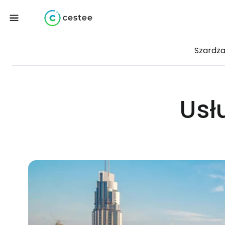
Szardża
Usł