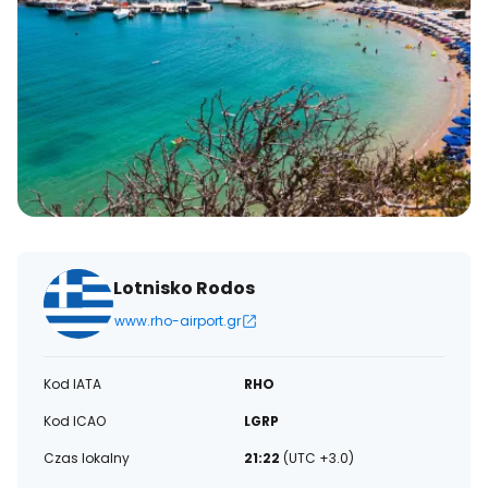
Lotnisko Rodos
www.rho-airport.gr
Kod IATA
RHO
Kod ICAO
LGRP
Czas lokalny
21:22
(UTC +3.0)