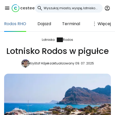
Rodos RHO
Dojazd
Terminal
Więcej
Zaloguj się do
Cestee
Lotniska
Rodos
Lotnisko Rodos w pigułce
... światowej społeczności podróżniczej
Kryštof Hájek
zaktualizowany 09. 07. 2025
Kontynuuj z Google
Kontynuuj z Facebookiem
Kontynuuj z e-mailem