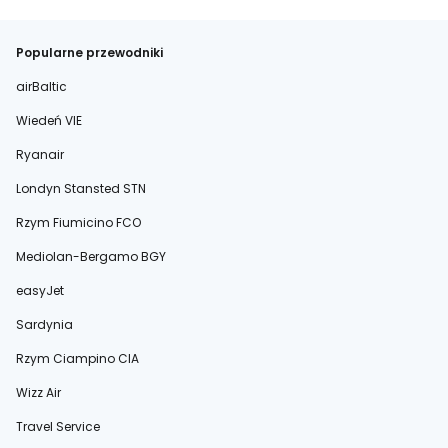
Popularne przewodniki
airBaltic
Wiedeń VIE
Ryanair
Londyn Stansted STN
Rzym Fiumicino FCO
Mediolan-Bergamo BGY
easyJet
Sardynia
Rzym Ciampino CIA
Wizz Air
Travel Service