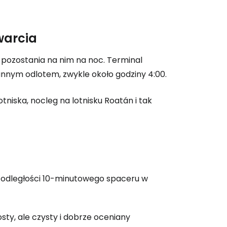
 do Cestee
warcia
 pozostania na nim na noc. Terminal
ej
annym odlotem, zwykle około godziny 4:00.
niska, nocleg na lotnisku Roatán i tak
ontynuuj z Google
ynuuj z Facebookiem
 w odległości 10-minutowego spaceru w
ynuuj z e-mailem
sty, ale czysty i dobrze oceniany