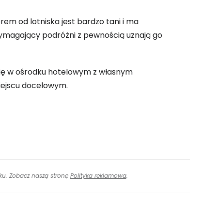
rem od lotniska jest bardzo tani i ma
ymagający podróżni z pewnością uznają go
się w ośrodku hotelowym z własnym
iejscu docelowym.
inku. Zobacz naszą stronę
Polityka reklamowa
.