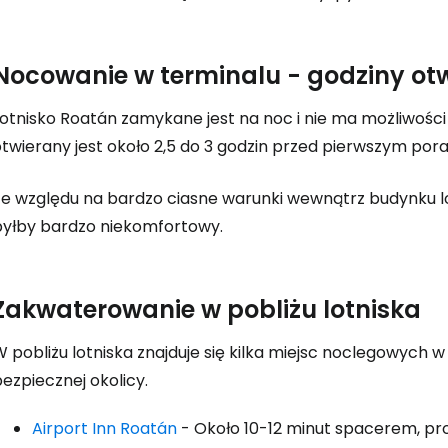
Zaloguj się
Nocowanie w terminalu - godziny ot
Lotnisko Roatán zamykane jest na noc i nie ma możliwości
... światowej społeczności podróżnicz
otwierany jest około 2,5 do 3 godzin przed pierwszym por
Ze względu na bardzo ciasne warunki wewnątrz budynku lot
K
byłby bardzo niekomfortowy.
Kont
Zakwaterowanie w pobliżu lotniska
W pobliżu lotniska znajduje się kilka miejsc noclegowych
Kont
ezpiecznej okolicy.
Airport Inn Roatán
- Około 10-12 minut spacerem, pro