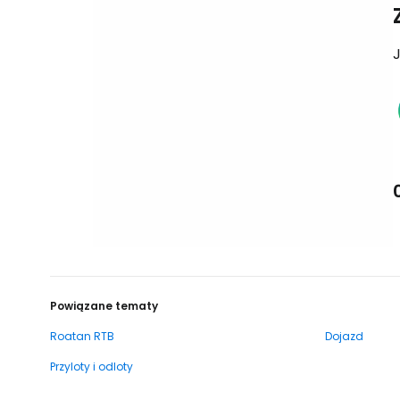
J
Powiązane tematy
Roatan RTB
Dojazd
Przyloty i odloty