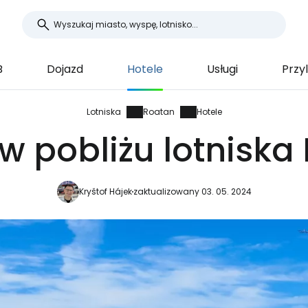
B
Dojazd
Hotele
Usługi
Przyl
Lotniska
Roatan
Hotele
 w pobliżu lotniska
Kryštof Hájek
zaktualizowany 03. 05. 2024