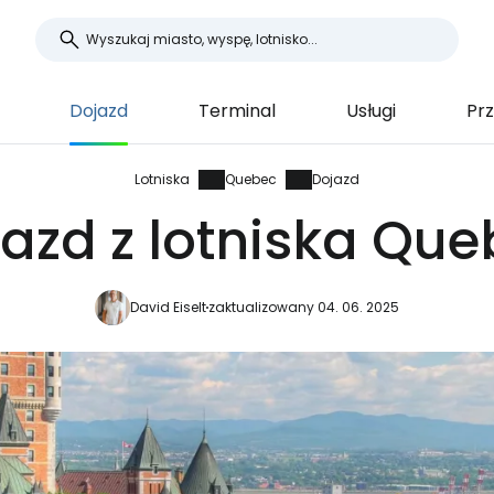
Dojazd
Terminal
Usługi
Prz
Lotniska
Quebec
Dojazd
azd z lotniska Qu
David Eiselt
zaktualizowany 04. 06. 2025