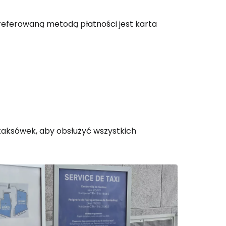
preferowaną metodą płatności jest karta
 do Cestee
ej
ontynuuj z Google
taksówek, aby obsłużyć wszystkich
ynuuj z Facebookiem
ynuuj z e-mailem