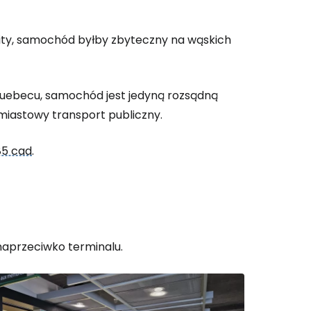
City, samochód byłby zbyteczny na wąskich
e Quebecu, samochód jest jedyną rozsądną
miastowy transport publiczny.
85 cad
.
aprzeciwko terminalu.