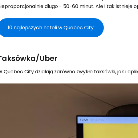
ieproporcjonalnie długo - 50-60 minut. Ale i tak istnieje 
10 najlepszych hoteli w Quebec City
Taksówka/Uber
 Quebec City działają zarówno zwykłe taksówki, jak i apl