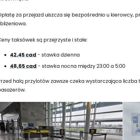
Opłatę za przejazd uiszcza się bezpośrednio u kierowcy, 
Zaloguj się
bliżeniowa.
eny taksówek są przejrzyste i stałe:
... światowej społeczności podróżnicz
42,45 cad
- stawka dzienna
48,65 cad
- stawka nocna między 23:00 a 5:00
K
Przed halą przylotów zawsze czeka wystarczająca liczba 
pasażerów.
Kont
Kont