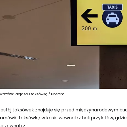
kazówki dojazdu taksówką / Uberem
Postój taksówek znajduje się przed międzynarodowym bud
zamówić taksówkę w kasie wewnątrz hali przylotów, gdzi
na zewnątrz.