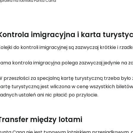
prawa na lotnisku Punta Cana
Kont
Kontrola imigracyjna i karta turysty
Kont
olejki do kontroli imigracyjnej są zazwyczaj krótkie i rzadk
Sama kontrola imigracyjna polega zazwyczaj jedynie na z
 przeszłości za specjalną kartę turystyczną trzeba było 
kartę turystyczną jest wliczona w cenę wszystkich biletó
adnych ustaleń ani nic płacić po przylocie.
Transfer między lotami
Punta Cana nie jest typowym lotniskiem przesiadkowym, a