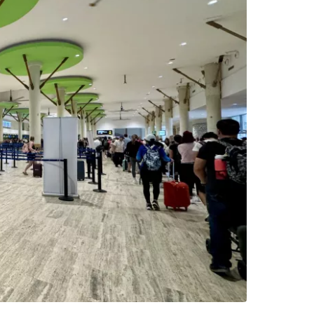
 do Cestee
ej
ontynuuj z Google