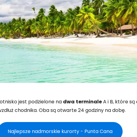
otnisko jest podzielone na
dwa
terminale
A i B, które s
wzdłuż chodnika. Oba są otwarte 24 godziny na dobę.
Najlepsze nadmorskie kurorty - Punta Cana