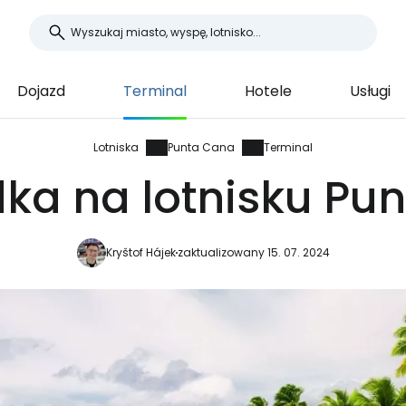
Dojazd
Terminal
Hotele
Usługi
Lotniska
Punta Cana
Terminal
dka na lotnisku Pu
Kryštof Hájek
zaktualizowany 15. 07. 2024