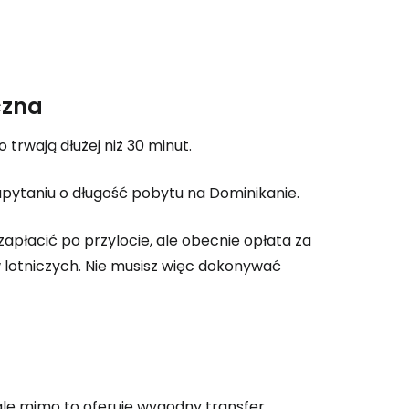
ynuuj z Facebookiem
czna
ynuuj z e-mailem
o trwają dłużej niż 30 minut.
apytaniu o długość pobytu na Dominikanie.
zapłacić po przylocie, ale obecnie opłata za
w lotniczych. Nie musisz więc dokonywać
le mimo to oferuje wygodny transfer