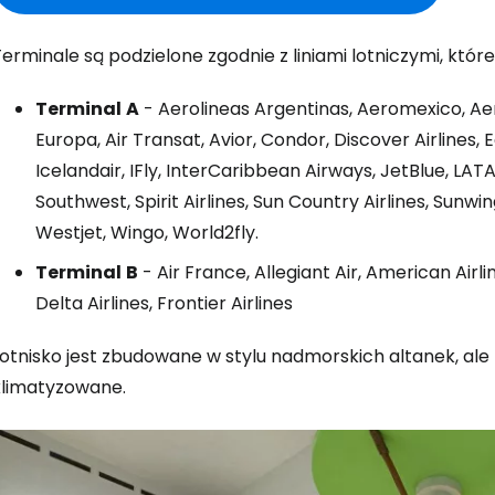
erminale są podzielone zgodnie z liniami lotniczymi, któ
Terminal
A
- Aerolineas Argentinas, Aeromexico, Aero
Europa, Air Transat, Avior, Condor, Discover Airlines, E
Icelandair, IFly, InterCaribbean Airways, JetBlue, LAT
Southwest, Spirit Airlines, Sun Country Airlines, Sunwi
Westjet, Wingo, World2fly.
Terminal
B
- Air France, Allegiant Air, American Airlin
Delta Airlines, Frontier Airlines
Lotnisko jest zbudowane w stylu nadmorskich altanek, ale
klimatyzowane.