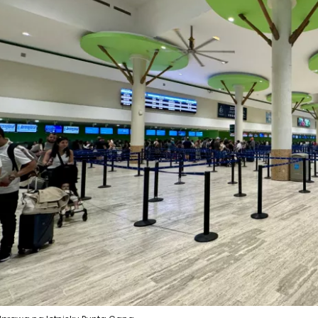
Zaloguj się
... światowej społeczności podróżnicz
K