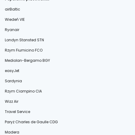
airBaltic
Wiedeń VIE
Ryanair
Londyn Stansted STN
Rzym Fiumicino FCO
Mediolan-Bergamo BGY
easyJet
Sardynia
Rzym Ciampino CIA
Wizz Air
Travel Service
Paryż Charles de Gaulle CDG
Madera