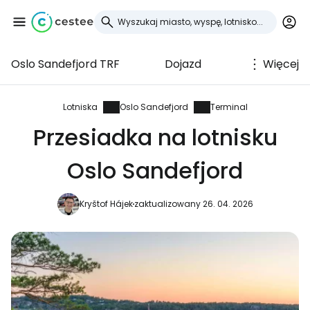
Oslo Sandefjord TRF
Dojazd
Więcej
Zaloguj się do
Cestee
Lotniska
Oslo Sandefjord
Terminal
Przesiadka na lotnisku
... światowej społeczności podróżniczej
Oslo Sandefjord
Kontynuuj z Google
Kryštof Hájek
zaktualizowany 26. 04. 2026
Kontynuuj z Facebookiem
Kontynuuj z e-mailem