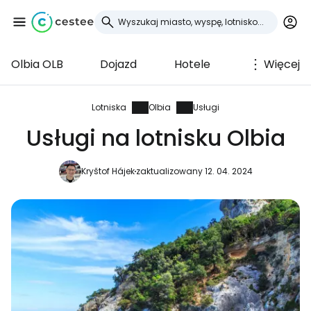
Olbia OLB
Dojazd
Hotele
Więcej
Zaloguj się do
Cestee
Lotniska
Olbia
Usługi
Usługi na lotnisku Olbia
... światowej społeczności podróżniczej
Kryštof Hájek
zaktualizowany 12. 04. 2024
Kontynuuj z Google
Kontynuuj z Facebookiem
Kontynuuj z e-mailem