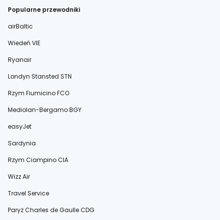
Popularne przewodniki
airBaltic
Wiedeń VIE
Ryanair
Londyn Stansted STN
Rzym Fiumicino FCO
Mediolan-Bergamo BGY
easyJet
Sardynia
Rzym Ciampino CIA
Wizz Air
Travel Service
Paryż Charles de Gaulle CDG