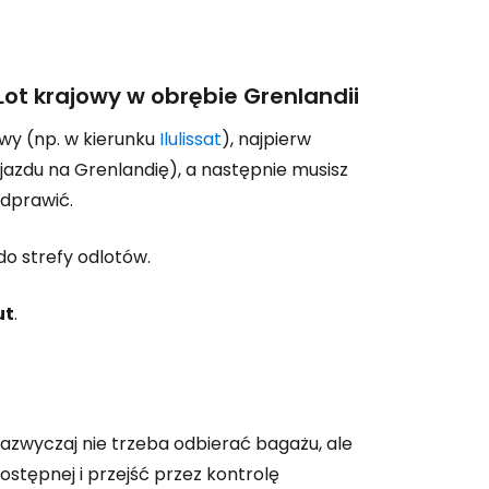
ynuuj z Facebookiem
Lot krajowy w obrębie Grenlandii
ynuuj z e-mailem
owy (np. w kierunku
Ilulissat
), najpierw
 wjazdu na Grenlandię), a następnie musisz
odprawić.
o strefy odlotów.
ut
.
azwyczaj nie trzeba odbierać bagażu, ale
ostępnej i przejść przez kontrolę