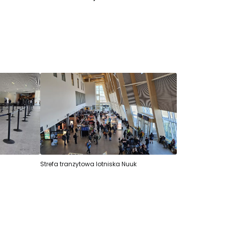
 do Cestee
ej
Strefa tranzytowa lotniska Nuuk
ontynuuj z Google