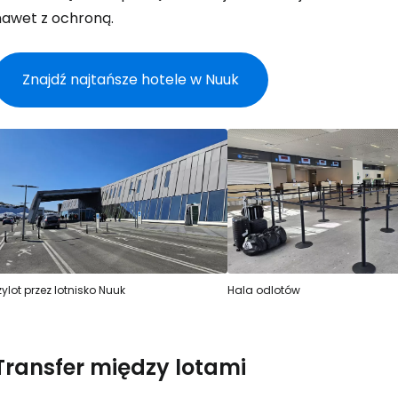
nawet z ochroną.
Znajdź najtańsze hotele w Nuuk
Zaloguj się
... światowej społeczności podróżnicz
zylot przez lotnisko Nuuk
Hala odlotów
K
Transfer między lotami