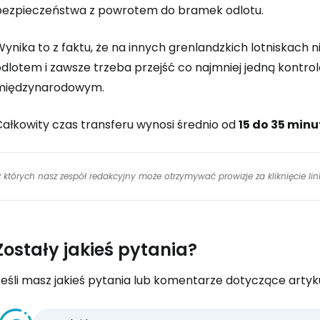
bezpieczeństwa z powrotem do bramek odlotu.
ynika to z faktu, że na innych grenlandzkich lotniskach 
odlotem i zawsze trzeba przejść co najmniej jedną kontr
międzynarodowym.
Całkowity czas transferu wynosi średnio od
15 do 35 minu
 z których nasz zespół redakcyjny może otrzymywać prowizje za kliknięcie l
Zostały jakieś pytania?
eśli masz jakieś pytania lub komentarze dotyczące artykuł