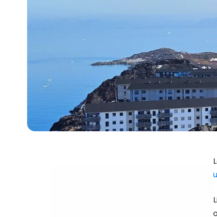
u
L
o