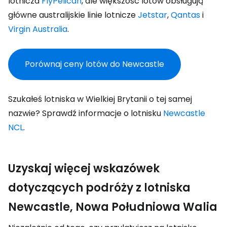
lotnicza
FlyPelican
, ale większość lotów obsługują
główne australijskie linie lotnicze
Jetstar
,
Qantas
i
Virgin Australia
.
Porównaj ceny lotów do Newcastle
Szukałeś lotniska w Wielkiej Brytanii o tej samej
nazwie? Sprawdź informacje o lotnisku
Newcastle
NCL
.
Uzyskaj więcej wskazówek
dotyczących podróży z lotniska
Newcastle, Nowa Południowa Walia