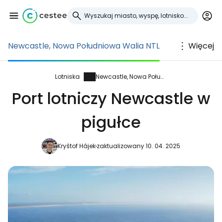
Newcastle, Nowa Południowa Walia NTL
Więcej
Zaloguj się do
Cestee
Lotniska
Newcastle, Nowa Południowa Walia
Port lotniczy Newcastle w
... światowej społeczności podróżniczej
pigułce
Kontynuuj z Google
Kryštof Hájek
zaktualizowany 10. 04. 2025
Kontynuuj z Facebookiem
Kontynuuj z e-mailem