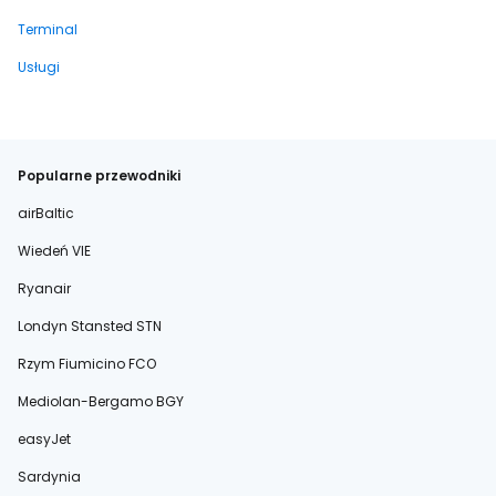
Terminal
Usługi
Popularne przewodniki
airBaltic
Wiedeń VIE
Ryanair
Londyn Stansted STN
Rzym Fiumicino FCO
Mediolan-Bergamo BGY
easyJet
Sardynia