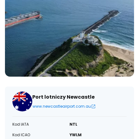
Port lotniczy Newcastle
www.newcastleairport.com.au
Kod IATA
NTL
Kod ICAO
YWLM