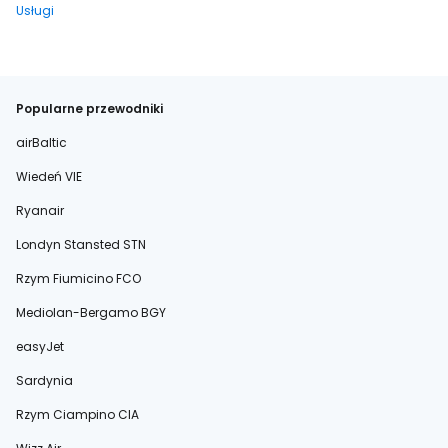
Usługi
Popularne przewodniki
airBaltic
Wiedeń VIE
Ryanair
Londyn Stansted STN
Rzym Fiumicino FCO
Mediolan-Bergamo BGY
easyJet
Sardynia
Rzym Ciampino CIA