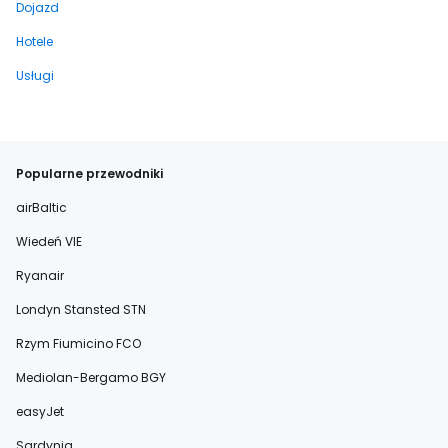
Dojazd
Hotele
Usługi
Popularne przewodniki
airBaltic
Wiedeń VIE
Ryanair
Londyn Stansted STN
Rzym Fiumicino FCO
Mediolan-Bergamo BGY
easyJet
Sardynia