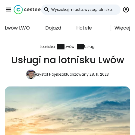
Lwów LWO
Dojazd
Hotele
Więcej
Zaloguj się do
Cestee
Lotniska
Lwów
Usługi
Usługi na lotnisku Lwów
... światowej społeczności podróżniczej
Kryštof Hájek
zaktualizowany 28. 11. 2023
Kontynuuj z Google
Kontynuuj z Facebookiem
Kontynuuj z e-mailem