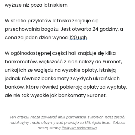
wyższe niż poza lotniskiem.
W strefie przylotów lotniska znajduje się
przechowalnia bagażu. Jest otwarta 24 godziny, a
cena za jeden dzień wynosi
120 uah
.
W ogólnodostępnej części hali znajduje się kilka
bankomatów, większość z nich należy do Euronet,
unikaj ich ze względu na wysokie opłaty. Istnieją
jednak również bankomaty zwykłych ukraińskich
banków, które również pobierają opłaty za wypłatę,
ale nie tak wysokie jak bankomaty Euronet.
Ten artykuł może zawierać linki partnerskie, z których nasz zespół
redakcyjny może otrzymywać prowizje za kliknięcie linku. Zobacz
naszą stronę
Polityka reklamowa
.