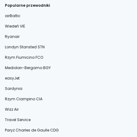
Popularne przewodniki
airBaltic
Wiedeń VIE
Ryanair
Londyn Stansted STN
Rzym Fiumicino FCO
Mediolan-Bergamo BGY
easyJet
Sardynia
Rzym Ciampino CIA
Wizz Air
Travel Service
Paryż Charles de Gaulle CDG