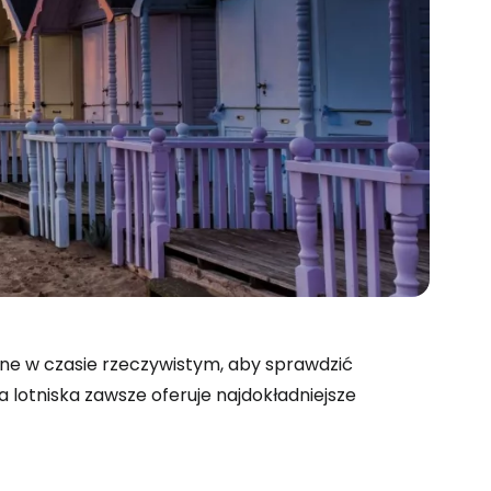
 do Cestee
ine w czasie rzeczywistym, aby sprawdzić
na lotniska zawsze oferuje najdokładniejsze
ej