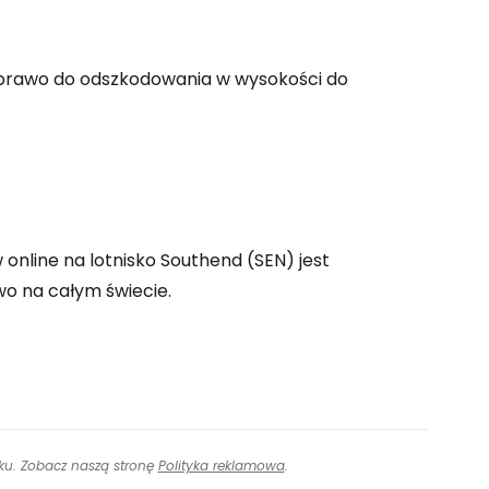
ontynuuj z Google
 prawo do odszkodowania w wysokości do
ynuuj z Facebookiem
ynuuj z e-mailem
online na lotnisko Southend (SEN) jest
wo na całym świecie.
inku. Zobacz naszą stronę
Polityka reklamowa
.