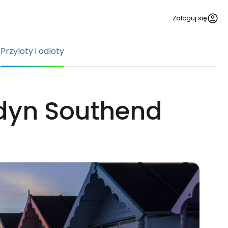
Zaloguj się
Przyloty i odloty
ondyn Southend