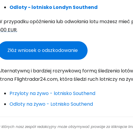
K
Odloty - lotnisko Londyn Southend
W przypadku opóźnienia lub odwołania lotu możesz mieć
Kont
600 EUR
.
Złóż wniosek o odszkodowanie
Kont
lternatywną i bardziej rozrywkową formą śledzenia lotów 
trona Flightradar24.com, która śledzi ruch lotniczy na ży
Przyloty na żywo - lotnisko Southend
Odloty na żywo - Lotnisko Southend
 z których nasz zespół redakcyjny może otrzymywać prowizje za kliknięcie l