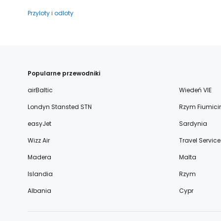
Przyloty i odloty
Popularne przewodniki
airBaltic
Wiedeń VIE
Londyn Stansted STN
Rzym Fiumici
easyJet
Sardynia
Wizz Air
Travel Service
Madera
Malta
Islandia
Rzym
Albania
Cypr