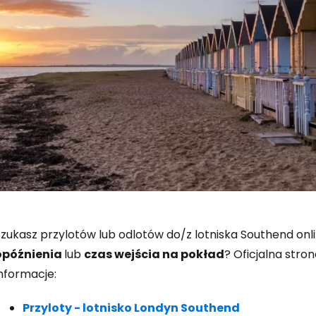
Zaloguj się
Szukasz przylotów lub odlotów do/z lotniska Southend onl
opóźnienia
lub
czas wejścia na pokład
? Oficjalna stro
nformacje:
... światowej społeczności podróżnicz
Przyloty - lotnisko Londyn Southend