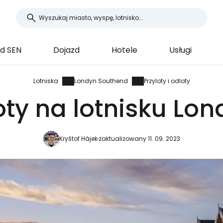
d SEN
Dojazd
Hotele
Usługi
Lotniska
Londyn Southend
Przyloty i odloty
loty na lotnisku L
Kryštof Hájek
zaktualizowany 11. 09. 2023