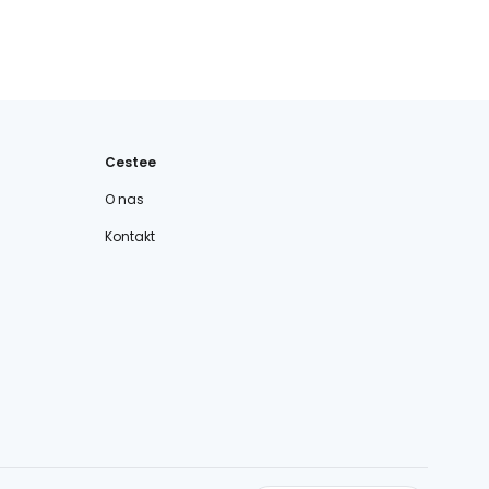
Cestee
O nas
Kontakt
cestee.com