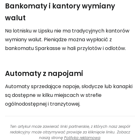
Bankomaty i kantory wymiany
walut
Na lotnisku w Lipsku nie ma tradycyjnych kantorów
wymiany walut. Pieniądze można wypłacić z
bankomatu Sparkasse w hali przylotów i odlotów.
Automaty z napojami
Automaty sprzedające napoje, słodycze lub kanapki
są dostępne w kilku miejscach w strefie
ogólnodostępnej i tranzytowej.
Ten artykuł może zawierać linki partnerskie, z których nasz zespół
redakcyjny może otrzymywać prowizje za kliknięcie linku. Zobacz
naszą stronę
Polityka reklamowa
.