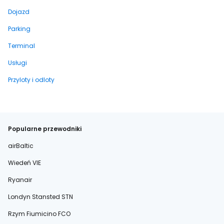
Dojazd
Parking
Terminal
Usługi
Przyloty i odloty
Popularne przewodniki
airBaltic
Wiedeń VIE
Ryanair
Londyn Stansted STN
Rzym Fiumicino FCO