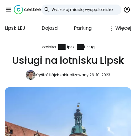
Lipsk LEJ
Dojazd
Parking
Więcej
Zaloguj się do
Cestee
Lotniska
Lipsk
Usługi
Usługi na lotnisku Lipsk
... światowej społeczności podróżniczej
Kryštof Hájek
zaktualizowany 26. 10. 2023
Kontynuuj z Google
Kontynuuj z Facebookiem
Kontynuuj z e-mailem