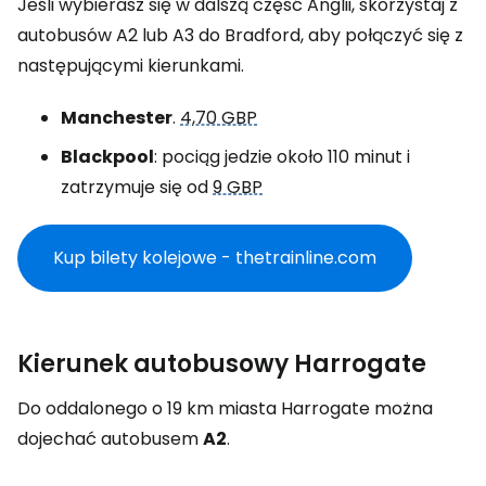
Jeśli wybierasz się w dalszą część Anglii, skorzystaj z
autobusów A2 lub A3 do Bradford, aby połączyć się z
następującymi kierunkami.
Manchester
.
4,70 GBP
Blackpool
: pociąg jedzie około 110 minut i
zatrzymuje się od
9 GBP
Kup bilety kolejowe - thetrainline.com
Kierunek autobusowy Harrogate
Do oddalonego o 19 km miasta Harrogate można
dojechać autobusem
A2
.