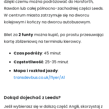
dzięki czemu można podróżować do Horsforth,
Rawdon lub całej północno-zachodniej części Leeds.
W centrum miasta zatrzymuje się na dworcu
kolejowym i kończy na dworcu autobusowym.
Bilet za
2 funty
można kupić, po prostu przesuwając
kartę zbliżeniową na terminalu kierowcy.
Czas podróży
: 45 minut
Częstotliwość
: 25-35 minut
Mapa
i
rozkład jazdy
:
transdevbus.co.uk/flyer/A1
Dokąd dojechać z Leeds?
Jeśli wybierasz się w dalszą część Anglii, skorzystaj z