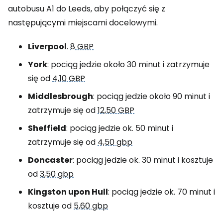
autobusu A1 do Leeds, aby połączyć się z
następującymi miejscami docelowymi.
Liverpool
.
8 GBP
York
: pociąg jedzie około 30 minut i zatrzymuje
się od
4,10 GBP
Middlesbrough
: pociąg jedzie około 90 minut i
zatrzymuje się od
12,50 GBP
Sheffield
: pociąg jedzie ok. 50 minut i
zatrzymuje się od
4,50 gbp
Doncaster
: pociąg jedzie ok. 30 minut i kosztuje
od
3,50 gbp
Kingston upon Hull
: pociąg jedzie ok. 70 minut i
kosztuje od
5,60 gbp