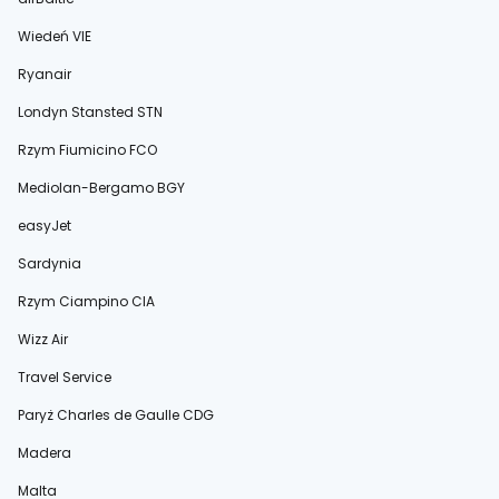
Wiedeń VIE
Ryanair
Londyn Stansted STN
Rzym Fiumicino FCO
Mediolan-Bergamo BGY
easyJet
Sardynia
Rzym Ciampino CIA
Wizz Air
Travel Service
Paryż Charles de Gaulle CDG
Madera
Malta