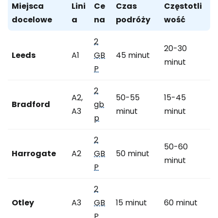
Miejsca
Lini
Ce
Czas
Częstotli
docelowe
a
na
podróży
wość
2
20-30
Leeds
A1
GB
45 minut
minut
P
2
A2,
50-55
15-45
Bradford
gb
A3
minut
minut
p
2
50-60
Harrogate
A2
GB
50 minut
minut
P
2
Otley
A3
GB
15 minut
60 minut
P