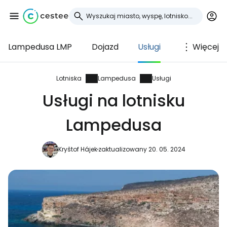
Lampedusa LMP
Dojazd
Usługi
Więcej
Zaloguj się do
Cestee
Lotniska
Lampedusa
Usługi
Usługi na lotnisku
... światowej społeczności podróżniczej
Lampedusa
Kontynuuj z Google
Kryštof Hájek
zaktualizowany 20. 05. 2024
Kontynuuj z Facebookiem
Kontynuuj z e-mailem