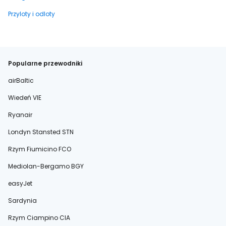
Przyloty i odloty
Popularne przewodniki
airBaltic
Wiedeń VIE
Ryanair
Londyn Stansted STN
Rzym Fiumicino FCO
Mediolan-Bergamo BGY
easyJet
Sardynia
Rzym Ciampino CIA