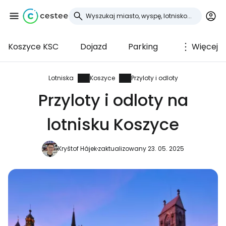
Koszyce KSC
Dojazd
Parking
Więcej
Zaloguj się do
Cestee
Lotniska
Koszyce
Przyloty i odloty
Przyloty i odloty na
... światowej społeczności podróżniczej
lotnisku Koszyce
Kontynuuj z Google
Kryštof Hájek
zaktualizowany 23. 05. 2025
Kontynuuj z Facebookiem
Kontynuuj z e-mailem