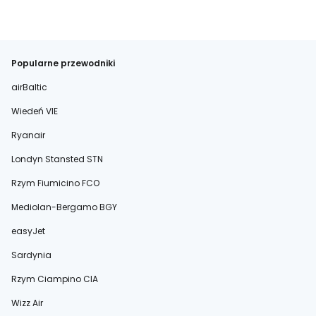
Popularne przewodniki
airBaltic
Wiedeń VIE
Ryanair
Londyn Stansted STN
Rzym Fiumicino FCO
Mediolan-Bergamo BGY
easyJet
Sardynia
Rzym Ciampino CIA
Wizz Air